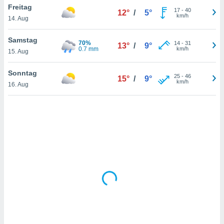
Freitag
17
-
40
12°
/
5°
km/h
14. Aug
IV,
Samstag
70%
14
-
31
13°
/
9°
kie-
0.7 mm
km/h
15. Aug
er
Sonntag
25
-
46
15°
/
9°
it der
km/h
16. Aug
n von
cht
den sind,
 weiterhin
 Website
t
 indem Sie
ieren. In
l werden
über
, dass wir
s
, die für die
auf der
twendig