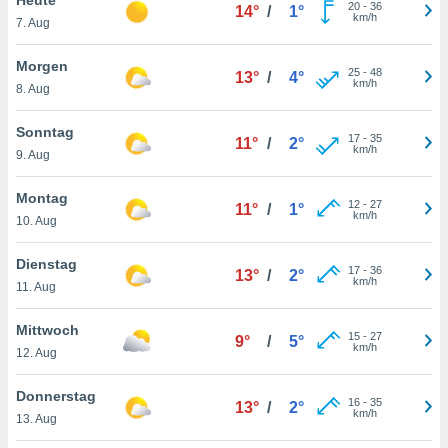
okies oder
20
-
36
14°
/
1°
km/h
7. Aug
 Partner
e es uns
n, das
Morgen
25
-
48
13°
/
4°
uf der
km/h
8. Aug
 verfolgen
lysieren
Sonntag
17
-
35
11°
/
2°
km/h
9. Aug
s Profil zu
um Ihnen
ierende
Montag
12
-
27
11°
/
1°
nd
km/h
10. Aug
erte Inhalte
. Weitere
Dienstag
17
-
36
nen finden
13°
/
2°
km/h
11. Aug
rer
tlinie
. Sie
Mittwoch
e
15
-
27
9°
/
5°
km/h
 jederzeit
12. Aug
, indem Sie
altfläche
Donnerstag
16
-
35
stellungen
13°
/
2°
km/h
13. Aug
n Rand
bsite