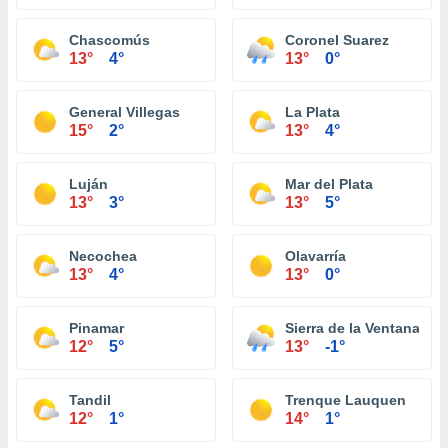
Chascomús
Coronel Suarez
13°
4°
13°
0°
General Villegas
La Plata
15°
2°
13°
4°
Luján
Mar del Plata
13°
3°
13°
5°
Necochea
Olavarría
13°
4°
13°
0°
Pinamar
Sierra de la Ventana
12°
5°
13°
-1°
Tandil
Trenque Lauquen
12°
1°
14°
1°