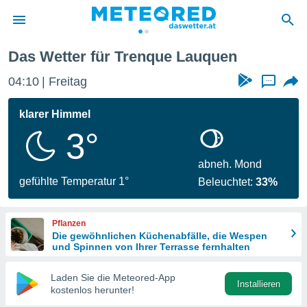
Das Wetter für Trenque Lauquen
politik
04:10
Freitag
...
von
at) wurde
klarer Himmel
uten
3°
m
llen, dass
estellten
abneh. Mond
nen von
gefühlte Temperatur 1°
Beleuchtet:
33%
tät sind.
 diese
er die
Pflanzen
Optionen
Die gewöhnlichen Küchenabfälle, die Wespen
und Spinnen von Ihrer Terrasse fernhalten
 cookies
Laden Sie die Meteored-App
s adgang
Installieren
kostenlos herunter!
gitale