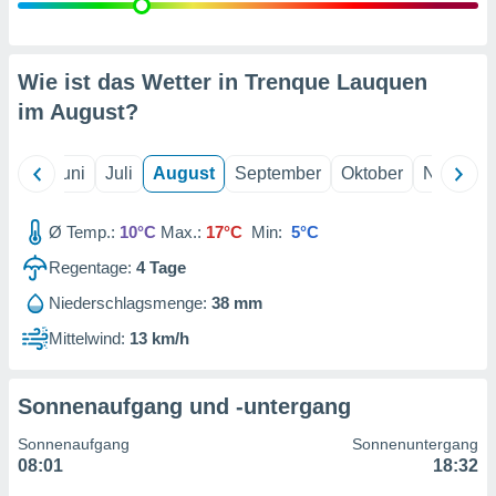
von
erte
verwendung
Wie ist das Wetter in Trenque Lauquen
n zur
im
August
?
erter
rstellung
n zur
Mai
Juni
Juli
August
September
Oktober
Novembe
ierung von
verwendung
Ø Temp.:
10°C
Max.:
17°C
Min:
5°C
n zur
Regentage:
4
Tage
erter
essung der
Niederschlagsmenge:
38 mm
ung,
Mittelwind:
13 km/h
er
ce von
analyse von
n durch
Sonnenaufgang und -untergang
 oder
onen von
Sonnenaufgang
Sonnenuntergang
08:01
18:32
nen