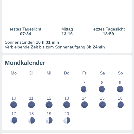
ntwicklung
serung der
g
 Daten zur
erstes Tageslicht
Mittag
letztes Tageslicht
n Inhalten.
07:34
13:16
18:59
Sonnenstunden
10 h 31 min
ten und
Verbleibende Zeit bis zum Sonnenaufgang
3h 24min
ion durch
on
Mondkalender
,
erte
Mo
Di
Mi
Do
Fr
Sa
So
d Inhalte,
on
7
8
9
ung und der
ce von
10
11
12
13
14
15
16
nforschung
icklung
17
18
19
20
serung von
.
sere 1199