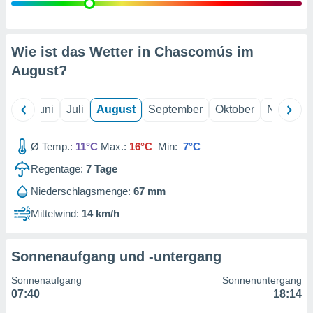
von
erte
verwendung
Wie ist das Wetter in Chascomús im
n zur
August
?
erter
rstellung
n zur
Mai
Juni
Juli
August
September
Oktober
Novembe
ierung von
verwendung
Ø Temp.:
11°C
Max.:
16°C
Min:
7°C
n zur
Regentage:
7
Tage
erter
essung der
Niederschlagsmenge:
67 mm
ung,
Mittelwind:
14 km/h
er
ce von
analyse von
n durch
Sonnenaufgang und -untergang
 oder
onen von
Sonnenaufgang
Sonnenuntergang
07:40
18:14
nen