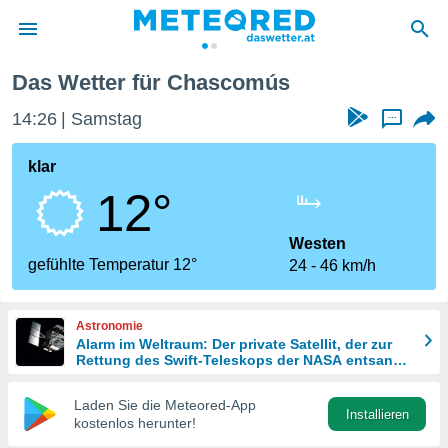
Das Wetter für Chascomús
politik
14:26
Samstag
...
von
at) wurde
klar
uten
12°
m
llen, dass
estellten
Westen
nen von
gefühlte Temperatur 12°
24
46 km/h
tät sind.
 diese
er die
Astronomie
Optionen
Alarm im Weltraum: Der private Satellit, der zur
Rettung des Swift-Teleskops der NASA entsandt
wurde
 cookies
Laden Sie die Meteored-App
s adgang
Installieren
kostenlos herunter!
gitale