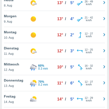
okies oder
26
-
49
13°
/
5°
km/h
8. Aug
 Partner
e es uns
n, das
Morgen
21
-
42
13°
/
4°
uf der
km/h
9. Aug
 verfolgen
lysieren
Montag
12
-
27
12°
/
2°
km/h
10. Aug
s Profil zu
um Ihnen
ierende
Dienstag
12
-
25
12°
/
3°
nd
km/h
11. Aug
erte Inhalte
. Weitere
Mittwoch
60%
16
-
32
nen finden
10°
/
5°
0.3 mm
km/h
12. Aug
rer
tlinie
. Sie
Donnerstag
e
70%
12
-
27
11°
/
6°
0.2 mm
km/h
 jederzeit
13. Aug
, indem Sie
altfläche
Freitag
12
-
29
stellungen
14°
/
5°
km/h
14. Aug
n Rand
bsite