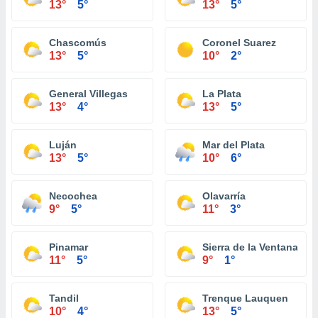
13°
5°
13°
5°
Chascomús
Coronel Suarez
13°
5°
10°
2°
General Villegas
La Plata
13°
4°
13°
5°
Luján
Mar del Plata
13°
5°
10°
6°
Necochea
Olavarría
9°
5°
11°
3°
Pinamar
Sierra de la Ventana
11°
5°
9°
1°
Tandil
Trenque Lauquen
10°
4°
13°
5°