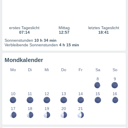
ntwicklung
serung der
g
 Daten zur
erstes Tageslicht
Mittag
letztes Tageslicht
n Inhalten.
07:14
12:57
18:41
Sonnenstunden
10 h 34 min
ten und
Verbleibende Sonnenstunden
4 h 15 min
ion durch
on
Mondkalender
,
erte
Mo
Di
Mi
Do
Fr
Sa
So
d Inhalte,
on
8
9
ung und der
ce von
10
11
12
13
14
15
16
nforschung
icklung
17
18
19
20
21
serung von
.
sere 1199