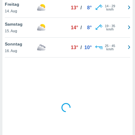
Freitag
14
-
29
13°
/
8°
km/h
14. Aug
IV,
Samstag
19
-
35
14°
/
8°
kie-
km/h
15. Aug
er
Sonntag
25
-
45
13°
/
10°
it der
km/h
16. Aug
n von
cht
den sind,
 weiterhin
 Website
t
 indem Sie
ieren. In
l werden
über
, dass wir
s
, die für die
auf der
twendig