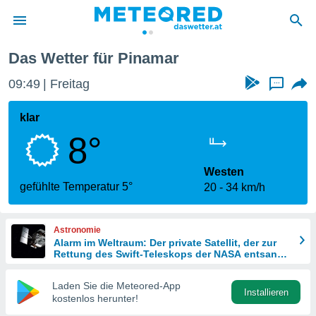
Das Wetter für Pinamar
politik
09:49
Freitag
...
von
at) wurde
klar
uten
8°
m
llen, dass
estellten
Westen
nen von
gefühlte Temperatur 5°
20
34 km/h
tät sind.
 diese
er die
Astronomie
Optionen
Alarm im Weltraum: Der private Satellit, der zur
Rettung des Swift-Teleskops der NASA entsandt
wurde
 cookies
Laden Sie die Meteored-App
s adgang
Installieren
kostenlos herunter!
gitale