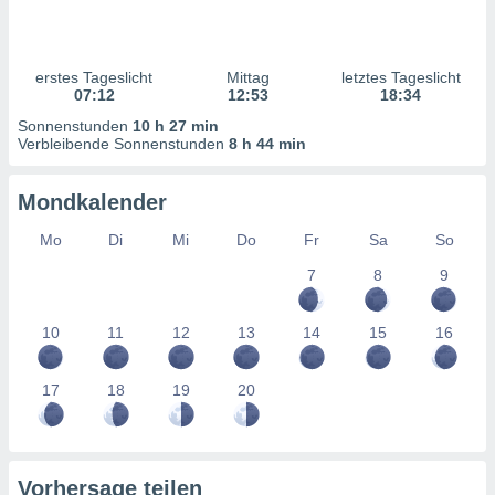
ntwicklung
serung der
g
erstes Tageslicht
Mittag
letztes Tageslicht
 Daten zur
07:12
12:53
18:34
n Inhalten.
Sonnenstunden
10 h 27 min
Verbleibende Sonnenstunden
8 h 44 min
ten und
ion durch
Mondkalender
on
,
Mo
Di
Mi
Do
Fr
Sa
So
erte
7
8
9
d Inhalte,
on
ung und der
10
11
12
13
14
15
16
ce von
nforschung
17
18
19
20
icklung
serung von
.
sere 1199
Vorhersage teilen