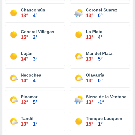
Chascomús
Coronel Suarez
13°
4°
13°
0°
General Villegas
La Plata
15°
2°
13°
4°
Luján
Mar del Plata
14°
3°
13°
5°
Necochea
Olavarría
14°
4°
13°
0°
Pinamar
Sierra de la Ventana
12°
5°
13°
-1°
Tandil
Trenque Lauquen
13°
1°
15°
1°