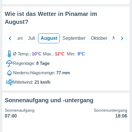
von
erte
Wie ist das Wetter in Pinamar im
verwendung
August
?
n zur
erter
Mai
Juni
Juli
August
September
Oktober
Novembe
rstellung
n zur
ierung von
Ø Temp.:
10°C
Max.:
12°C
Min:
9°C
verwendung
n zur
Regentage:
8
Tage
Niederschlagsmenge:
77 mm
erter
essung der
Mittelwind:
21 km/h
ung,
er
ce von
Sonnenaufgang und -untergang
analyse von
n durch
Sonnenaufgang
Sonnenuntergang
 oder
07:40
18:06
onen von
nen