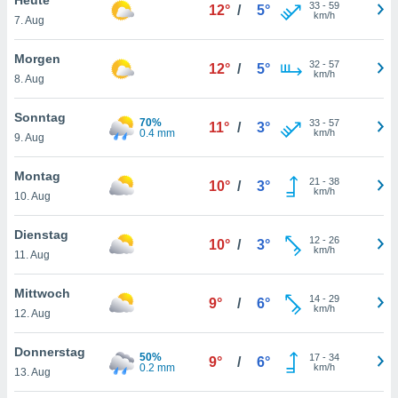
okies oder
33
-
59
12°
/
5°
km/h
7. Aug
 Partner
e es uns
n, das
Morgen
32
-
57
12°
/
5°
uf der
km/h
8. Aug
 verfolgen
lysieren
Sonntag
70%
33
-
57
11°
/
3°
0.4 mm
km/h
9. Aug
s Profil zu
um Ihnen
ierende
Montag
21
-
38
10°
/
3°
nd
km/h
10. Aug
erte Inhalte
. Weitere
Dienstag
12
-
26
nen finden
10°
/
3°
km/h
11. Aug
rer
tlinie
. Sie
Mittwoch
e
14
-
29
9°
/
6°
km/h
 jederzeit
12. Aug
, indem Sie
altfläche
Donnerstag
50%
17
-
34
stellungen
9°
/
6°
0.2 mm
km/h
13. Aug
n Rand
bsite