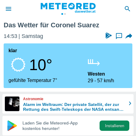
Das Wetter für Coronel Suarez
politik
14:53
Samstag
...
von
at) wurde
klar
uten
10°
m
llen, dass
estellten
Westen
nen von
gefühlte Temperatur 7°
29
57 km/h
tät sind.
 diese
er die
Astronomie
Optionen
Alarm im Weltraum: Der private Satellit, der zur
Rettung des Swift-Teleskops der NASA entsandt
wurde
 cookies
Laden Sie die Meteored-App
s adgang
Installieren
kostenlos herunter!
gitale