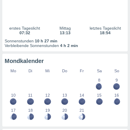
ntwicklung
serung der
g
 Daten zur
erstes Tageslicht
Mittag
letztes Tageslicht
n Inhalten.
07:32
13:13
18:54
Sonnenstunden
10 h 27 min
ten und
Verbleibende Sonnenstunden
4 h 2 min
ion durch
on
Mondkalender
,
erte
Mo
Di
Mi
Do
Fr
Sa
So
d Inhalte,
on
8
9
ung und der
ce von
10
11
12
13
14
15
16
nforschung
icklung
17
18
19
20
21
serung von
.
sere 1199