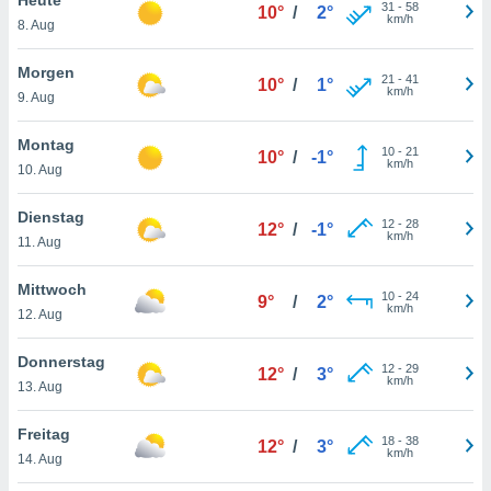
okies oder
31
-
58
10°
/
2°
km/h
8. Aug
 Partner
e es uns
n, das
Morgen
21
-
41
10°
/
1°
uf der
km/h
9. Aug
 verfolgen
lysieren
Montag
10
-
21
10°
/
-1°
km/h
10. Aug
s Profil zu
um Ihnen
ierende
Dienstag
12
-
28
12°
/
-1°
nd
km/h
11. Aug
erte Inhalte
. Weitere
Mittwoch
10
-
24
nen finden
9°
/
2°
km/h
12. Aug
rer
tlinie
. Sie
Donnerstag
e
12
-
29
12°
/
3°
km/h
 jederzeit
13. Aug
, indem Sie
altfläche
Freitag
18
-
38
stellungen
12°
/
3°
km/h
14. Aug
n Rand
bsite