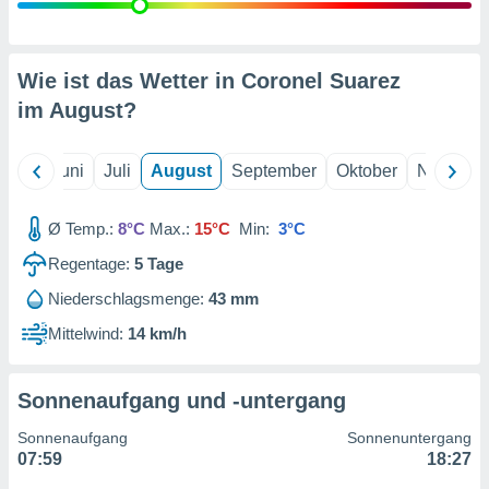
von
erte
verwendung
Wie ist das Wetter in Coronel Suarez
n zur
im
August
?
erter
rstellung
n zur
Mai
Juni
Juli
August
September
Oktober
Novembe
ierung von
verwendung
Ø Temp.:
8°C
Max.:
15°C
Min:
3°C
n zur
Regentage:
5
Tage
erter
essung der
Niederschlagsmenge:
43 mm
ung,
Mittelwind:
14 km/h
er
ce von
analyse von
n durch
Sonnenaufgang und -untergang
 oder
onen von
Sonnenaufgang
Sonnenuntergang
07:59
18:27
nen