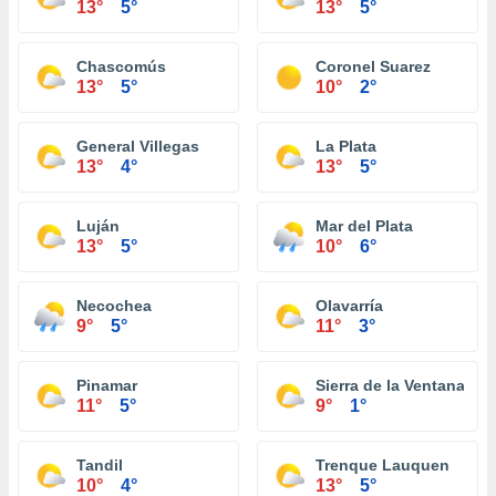
13°
5°
13°
5°
Chascomús
Coronel Suarez
13°
5°
10°
2°
General Villegas
La Plata
13°
4°
13°
5°
Luján
Mar del Plata
13°
5°
10°
6°
Necochea
Olavarría
9°
5°
11°
3°
Pinamar
Sierra de la Ventana
11°
5°
9°
1°
Tandil
Trenque Lauquen
10°
4°
13°
5°