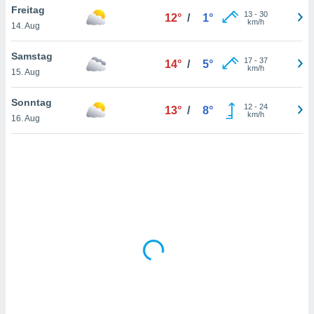
Freitag
13
-
30
12°
/
1°
km/h
14. Aug
IV,
Samstag
17
-
37
14°
/
5°
kie-
km/h
15. Aug
er
Sonntag
12
-
24
13°
/
8°
it der
km/h
16. Aug
n von
cht
den sind,
 weiterhin
 Website
t
 indem Sie
ieren. In
l werden
über
, dass wir
s
, die für die
auf der
twendig