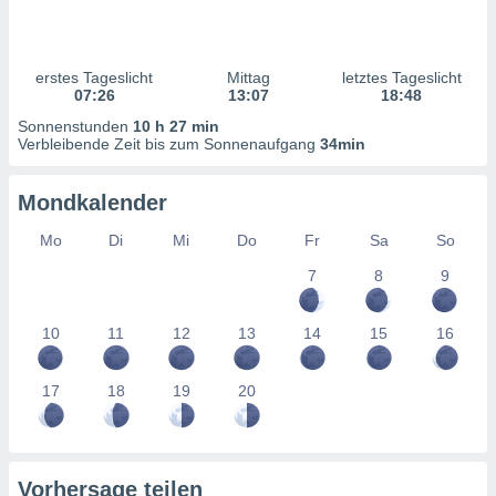
ntwicklung
serung der
g
erstes Tageslicht
Mittag
letztes Tageslicht
 Daten zur
07:26
13:07
18:48
n Inhalten.
Sonnenstunden
10 h 27 min
Verbleibende Zeit bis zum Sonnenaufgang
34min
ten und
ion durch
Mondkalender
on
,
Mo
Di
Mi
Do
Fr
Sa
So
erte
7
8
9
d Inhalte,
on
ung und der
10
11
12
13
14
15
16
ce von
nforschung
17
18
19
20
icklung
serung von
.
sere 1199
Vorhersage teilen