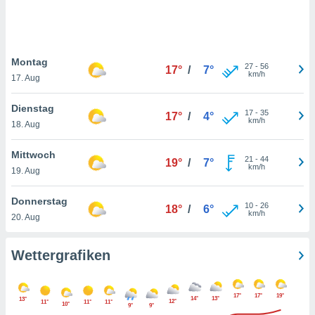
keine
r
analyse
nzeige von
Montag
der
27
-
56
17°
/
7°
km/h
erten
17. Aug
erwenden,
Dienstag
17
-
35
17°
/
4°
 nicht
km/h
18. Aug
erte
ehen
Mittwoch
e können
21
-
44
19°
/
7°
km/h
ation von
19. Aug
lehnen und
s
Donnerstag
10
-
26
18°
/
6°
t auf
km/h
20. Aug
site
 indem Sie
altfläche
Wettergrafiken
 klicken.
Zustimmung
17°
17°
19°
wir und
14°
13°
13°
12°
11°
11°
11°
10°
9°
9°
tner