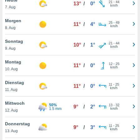
okies oder
21
-
44
13°
/
0°
km/h
7. Aug
 Partner
e es uns
n, das
Morgen
25
-
49
11°
/
4°
uf der
km/h
8. Aug
 verfolgen
lysieren
Sonntag
21
-
44
10°
/
1°
km/h
9. Aug
s Profil zu
um Ihnen
ierende
Montag
12
-
25
11°
/
0°
nd
km/h
10. Aug
erte Inhalte
. Weitere
Dienstag
11
-
25
nen finden
11°
/
0°
km/h
11. Aug
rer
tlinie
. Sie
Mittwoch
e
50%
13
-
32
9°
/
2°
1.5 mm
km/h
 jederzeit
12. Aug
, indem Sie
altfläche
Donnerstag
11
-
25
stellungen
9°
/
3°
km/h
13. Aug
n Rand
bsite