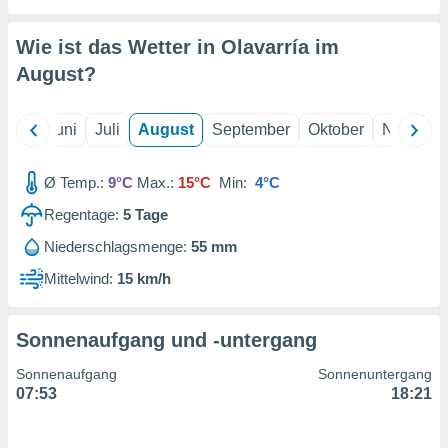
von
erte
Wie ist das Wetter in Olavarría im
verwendung
August
?
n zur
erter
Mai
Juni
Juli
August
September
Oktober
Novembe
rstellung
n zur
ierung von
Ø Temp.:
9°C
Max.:
15°C
Min:
4°C
verwendung
n zur
Regentage:
5
Tage
Niederschlagsmenge:
55 mm
erter
essung der
Mittelwind:
15 km/h
ung,
er
ce von
Sonnenaufgang und -untergang
analyse von
n durch
Sonnenaufgang
Sonnenuntergang
 oder
07:53
18:21
onen von
nen