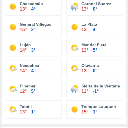
Chascomús
Coronel Suarez
13°
4°
13°
0°
General Villegas
La Plata
15°
2°
13°
4°
Luján
Mar del Plata
14°
3°
13°
5°
Necochea
Olavarría
14°
4°
13°
0°
Pinamar
Sierra de la Ventana
12°
5°
13°
-1°
Tandil
Trenque Lauquen
13°
1°
15°
1°