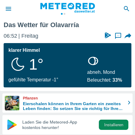
Das Wetter für Olavarría
politik
06:52
Freitag
...
von
at) wurde
klarer Himmel
uten
1°
m
llen, dass
estellten
abneh. Mond
nen von
gefühlte Temperatur -1°
Beleuchtet:
33%
tät sind.
 diese
er die
Pflanzen
Optionen
Eierschalen können in Ihrem Garten ein zweites
Leben finden: So setzen Sie sie richtig für Ihre
Pflanzen ein
 cookies
Laden Sie die Meteored-App
s adgang
Installieren
kostenlos herunter!
gitale