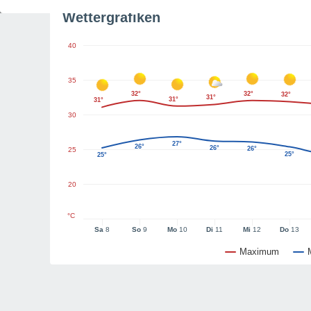
Wettergrafiken
40
35
32°
32°
32°
31°
31°
31°
30
27°
26°
26°
26°
25
25°
25°
20
°C
Sa
8
So
9
Mo
10
Di
11
Mi
12
Do
13
Maximum