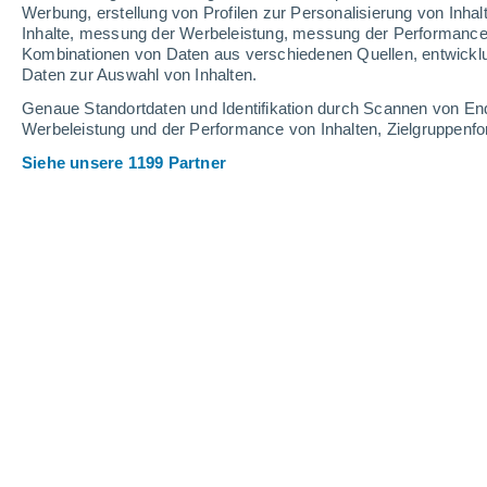
Werbung, erstellung von Profilen zur Personalisierung von Inhal
Inhalte, messung der Werbeleistung, messung der Performance v
31°
/
25°
31°
/
25°
31°
/
25°
Kombinationen von Daten aus verschiedenen Quellen, entwickl
Daten zur Auswahl von Inhalten.
15
-
32
km/h
13
-
29
km/h
7
11
-
25
km/h
Genaue Standortdaten und Identifikation durch Scannen von En
Werbeleistung und der Performance von Inhalten, Zielgruppen
Siehe unsere 1199 Partner
Samstag, 15. August
klarer Himmel
27°
02:00
gefühlte T.
30°
vereinzelt Wolken
26°
05:00
gefühlte T.
28°
vereinzelt Wolken
26°
08:00
gefühlte T.
28°
vereinzelt Wolken
28°
11:00
gefühlte T.
31°