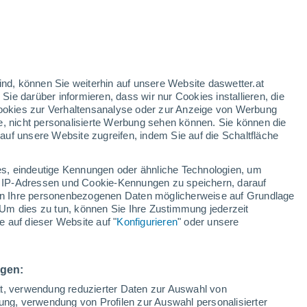
gelbe Warnstufe
Heute mäßige Wetterwarnung wegen
hitze in Ibiza
 hoch!
ind, können Sie weiterhin auf unsere Website daswetter.at
 Sie darüber informieren, dass wir nur Cookies installieren, die
 Cookies zur Verhaltensanalyse oder zur Anzeige von Werbung
e, nicht personalisierte Werbung sehen können. Sie können die
uf unsere Website zugreifen, indem Sie auf die Schaltfläche
ur
dt
s, eindeutige Kennungen oder ähnliche Technologien, um
Temperaturen
Regenradar
Satelliten
Wettermodelle
 IP-Adressen und Cookie-Kennungen zu speichern, darauf
iten Ihre personenbezogenen Daten möglicherweise auf Grundlage
Um dies zu tun, können Sie Ihre Zustimmung jederzeit
 auf dieser Website auf "
Konfigurieren
" oder unsere
ienstag
Mittwoch
Donnerstag
Freitag
18. Aug
19. Aug
20. Aug
21. Aug
ngen:
ät, verwendung reduzierter Daten zur Auswahl von
bung, verwendung von Profilen zur Auswahl personalisierter