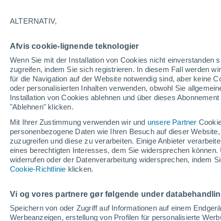
30°
ALTERNATIV,
UV
8 sehr
Afvis cookie-lignende teknologier
gefühlte Temperatur 35°
LSF
25-50
Wenn Sie mit der Installation von Cookies nicht einverstanden s
zugreifen, indem Sie sich registrieren. In diesem Fall werden wir
für die Navigation auf der Website notwendig sind, aber keine
oder personalisierten Inhalten verwenden, obwohl Sie allgemein
Astronomie
Installation von Cookies ablehnen und über dieses Abonnement a
Alarm im Weltraum: Der private Satellit, der z
Rettung des Swift-Teleskops der NASA entsan
"Ablehnen" klicken.
wurde
Mit Ihrer Zustimmung verwenden wir und
unsere Partner
Cookie
Wetter 1 - 7 Tage
Aktuell
Vorhersagekarte für die 
personenbezogene Daten wie Ihren Besuch auf dieser Website,
zuzugreifen und diese zu verarbeiten. Einige Anbieter verarbe
eines berechtigten Interesses, dem Sie widersprechen können. 
widerrufen oder der Datenverarbeitung widersprechen, indem Sie
Sonntag
Montag
D
Cookie-Richtlinie
Samstag
klicken.
16. Aug
17. Aug
15. Aug
Vi og vores partnere gør følgende under databehandli
Speichern von oder Zugriff auf Informationen auf einem Endger
Werbeanzeigen, erstellung von Profilen für personalisierte Wer