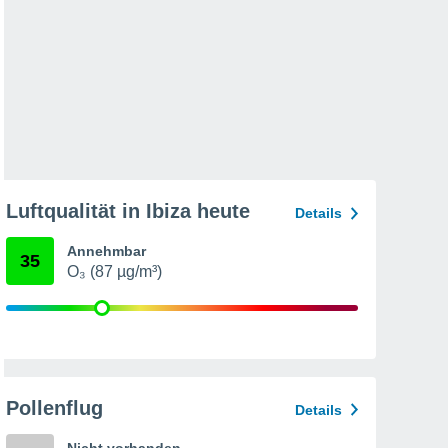
Luftqualität in Ibiza heute
Details
Annehmbar
35
O₃ (87 µg/m³)
Pollenflug
Details
Nicht vorhanden