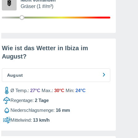
Gräser (1 #/m³)
Wie ist das Wetter in Ibiza im
August
?
August
Ø Temp.:
27°C
Max.:
30°C
Min:
24°C
Regentage:
2
Tage
Niederschlagsmenge:
16 mm
Mittelwind:
13 km/h