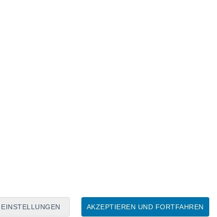
Mondkalender
Mo
Di
Mi
Do
Fr
Sa
So
8
9
10
11
12
13
14
15
16
17
18
19
20
21
EINSTELLUNGEN
AKZEPTIEREN UND FORTFAHREN