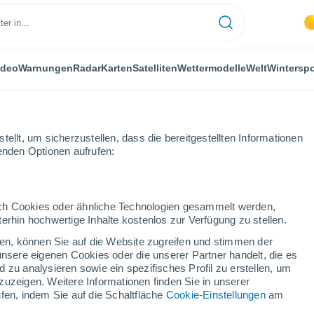
ideo
Warnungen
Radar
Karten
Satelliten
Wettermodelle
Welt
Winterspo
ellt, um sicherzustellen, dass die bereitgestellten Informationen
genden Optionen aufrufen:
hste Woche
durch Cookies oder ähnliche Technologien gesammelt werden,
erhin hochwertige Inhalte kostenlos zur Verfügung zu stellen.
ächsten Woche
cken, können Sie auf die Website zugreifen und stimmen der
unsere eigenen Cookies oder die unserer Partner handelt, die es
...
 zu analysieren sowie ein spezifisches Profil zu erstellen, um
zuzeigen. Weitere Informationen finden Sie in unserer
Stündlich
fen, indem Sie auf die Schaltfläche
Cookie-Einstellungen
am
Übermäßige feuchte Hitze in den
kommenden Stunden