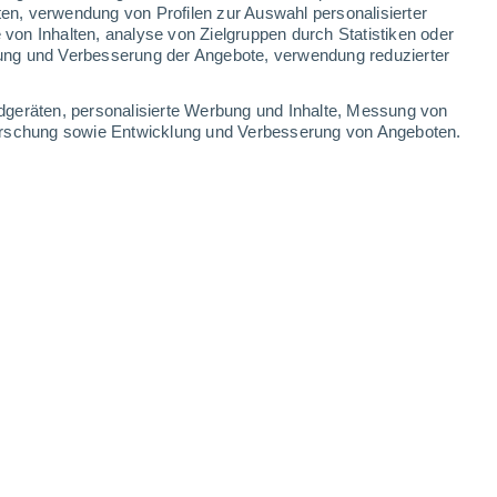
ten, verwendung von Profilen zur Auswahl personalisierter
on Inhalten, analyse von Zielgruppen durch Statistiken oder
31°
/
26°
31°
/
26°
31°
/
26°
30°
/
25°
ung und Verbesserung der Angebote, verwendung reduzierter
-
29
km/h
8
-
23
km/h
16
-
34
km/h
15
-
27
km/h
dgeräten, personalisierte Werbung und Inhalte, Messung von
forschung sowie Entwicklung und Verbesserung von Angeboten.
Südosten
0 niedrig
7
-
17 km/h
LSF:
nein
Osten
0 niedrig
5
-
13 km/h
LSF:
nein
Nordosten
0 niedrig
4
-
12 km/h
LSF:
nein
Südosten
5 mäßig
5
-
17 km/h
LSF:
6-10