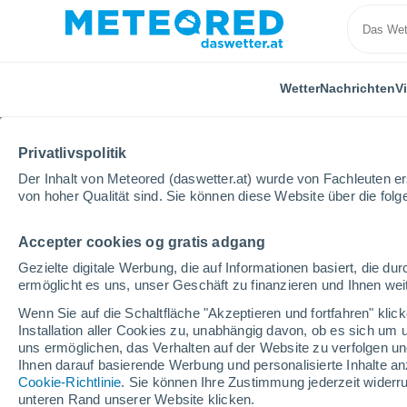
Wetter
Nachrichten
V
Privatlivspolitik
Der Inhalt von Meteored (daswetter.at) wurde von Fachleuten erst
von hoher Qualität sind. Sie können diese Website über die fol
Accepter cookies og gratis adgang
Home
Spanien
Balearische Inseln
Ibiza
Näc
Gezielte digitale Werbung, die auf Informationen basiert, die 
ermöglicht es uns, unser Geschäft zu finanzieren und Ihnen weit
Das Wetter für Ibiza n
Wenn Sie auf die Schaltfläche "Akzeptieren und fortfahren" kli
Installation aller Cookies zu, unabhängig davon, ob es sich um 
12:48
Samstag
uns ermöglichen, das Verhalten auf der Website zu verfolgen und
Ihnen darauf basierende Werbung und personalisierte Inhalte an
Cookie-Richtlinie
. Sie können Ihre Zustimmung jederzeit widerru
klar
unteren Rand unserer Website klicken.