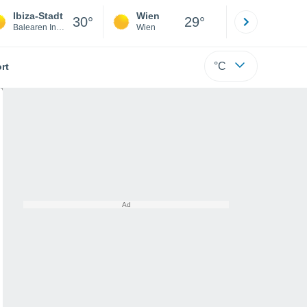
Ibiza-Stadt
Wien
Innsbruck
30°
29°
Balearen Inseln
Wien
Tirol
°C
rt