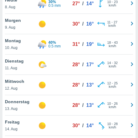
30%
okies oder
10
-
23
27°
/
14°
0.5 mm
km/h
8. Aug
 Partner
e es uns
n, das
Morgen
11
-
27
30°
/
16°
uf der
km/h
9. Aug
 verfolgen
lysieren
Montag
40%
18
-
43
31°
/
19°
0.5 mm
km/h
10. Aug
s Profil zu
um Ihnen
ierende
Dienstag
14
-
32
28°
/
17°
nd
km/h
11. Aug
erte Inhalte
. Weitere
Mittwoch
12
-
25
nen finden
28°
/
13°
km/h
12. Aug
rer
tlinie
. Sie
Donnerstag
e
10
-
26
28°
/
13°
km/h
 jederzeit
13. Aug
, indem Sie
altfläche
Freitag
10
-
28
stellungen
30°
/
14°
km/h
14. Aug
n Rand
bsite