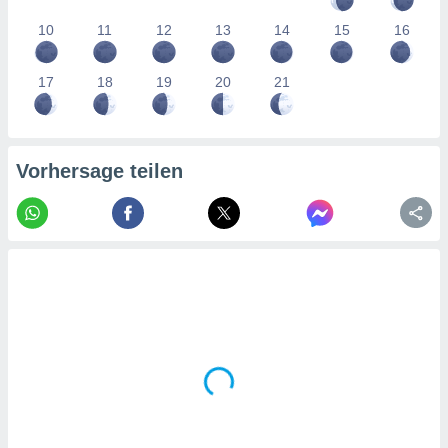
tner
10
11
12
13
14
15
16
17
18
19
20
21
Vorhersage teilen