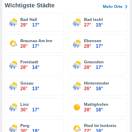
Wichtigste Städte
Mehr Orte
Bad Hall
Bad Ischl
29°
17°
27°
15°
Braunau Am Inn
Ebensee
28°
17°
28°
17°
Freistadt
Gmunden
28°
14°
28°
17°
Gosau
Hinterstoder
26°
13°
26°
16°
Linz
Mattighofen
30°
17°
28°
16°
Perg
Ried Im Innkreis
30°
18°
27°
16°