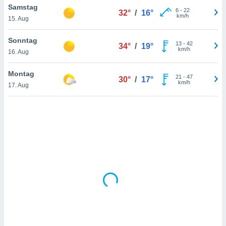
Samstag
6
-
22
32°
/
16°
km/h
15. Aug
IV,
Sonntag
13
-
42
34°
/
19°
kie-
km/h
16. Aug
er
Montag
21
-
47
30°
/
17°
it der
km/h
17. Aug
n von
cht
den sind,
 weiterhin
 Website
t
 indem Sie
ieren. In
l werden
über
, dass wir
s
, die für die
auf der
twendig