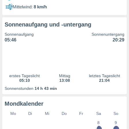
ntwicklung
Mittelwind:
8 km/h
serung der
g
Sonnenaufgang und -untergang
 Daten zur
n Inhalten.
Sonnenaufgang
Sonnenuntergang
05:46
20:29
ten und
ion durch
on
,
erte
d Inhalte,
erstes Tageslicht
Mittag
letztes Tageslicht
on
05:10
13:08
21:04
ung und der
ce von
Sonnenstunden
14 h 43 min
nforschung
Mondkalender
icklung
serung von
Mo
Di
Mi
Do
Fr
Sa
So
.
8
9
sere 1199