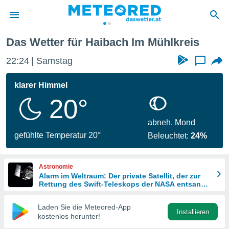
Das Wetter für Haibach Im Mühlkreis
politik
22:24
Samstag
...
von
at) wurde
klarer Himmel
uten
20°
m
llen, dass
estellten
abneh. Mond
nen von
gefühlte Temperatur 20°
Beleuchtet:
24%
tät sind.
 diese
er die
Astronomie
Optionen
Alarm im Weltraum: Der private Satellit, der zur
Rettung des Swift-Teleskops der NASA entsandt
wurde
 cookies
Laden Sie die Meteored-App
s adgang
Installieren
kostenlos herunter!
gitale