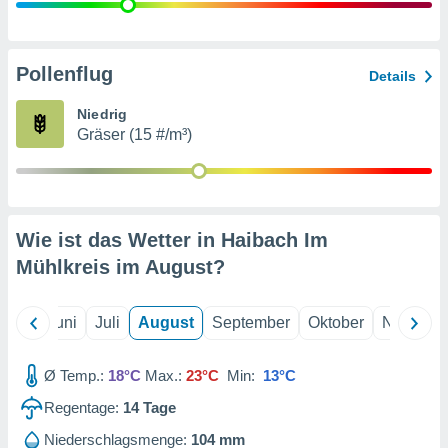
von
erte
verwendung
Pollenflug
Details
n zur
Niedrig
erter
Gräser (15 #/m³)
rstellung
n zur
ierung von
verwendung
n zur
Wie ist das Wetter in Haibach Im
erter
Mühlkreis im
August
?
essung der
ung,
er
Mai
Juni
Juli
August
September
Oktober
Novembe
ce von
analyse von
n durch
Ø Temp.:
18°C
Max.:
23°C
Min:
13°C
 oder
onen von
Regentage:
14
Tage
nen
Niederschlagsmenge:
104 mm