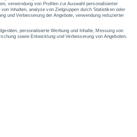
ten, verwendung von Profilen zur Auswahl personalisierter
-
22
km/h
16
-
33
km/h
20
-
37
km/h
11
-
24
km/h
on Inhalten, analyse von Zielgruppen durch Statistiken oder
ung und Verbesserung der Angebote, verwendung reduzierter
t
dgeräten, personalisierte Werbung und Inhalte, Messung von
forschung sowie Entwicklung und Verbesserung von Angeboten.
en
Norden
3 mäßig
21
-
37 km/h
LSF:
6-10
Norden
2 niedrig
19
-
37 km/h
LSF:
nein
en
Norden
1 niedrig
17
-
34 km/h
LSF:
nein
en
Norden
0 niedrig
14
-
29 km/h
LSF:
nein
en
Norden
0 niedrig
12
-
24 km/h
LSF:
nein