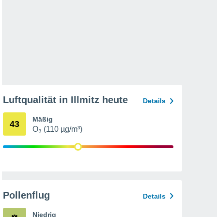
Luftqualität in Illmitz heute
Details
Mäßig
43
O₃ (110 µg/m³)
Pollenflug
Details
Niedrig