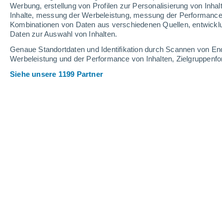
Werbung, erstellung von Profilen zur Personalisierung von Inhal
15
-
28
km/h
11
-
25
km/h
10
24
-
48
km/h
Inhalte, messung der Werbeleistung, messung der Performance v
Kombinationen von Daten aus verschiedenen Quellen, entwickl
Daten zur Auswahl von Inhalten.
Das Wetter für Illmitz Heute
, 7. Augus
Genaue Standortdaten und Identifikation durch Scannen von En
Werbeleistung und der Performance von Inhalten, Zielgruppen
vereinzelt Wolk
31°
16:00
gefühlte T.
31°
Siehe unsere 1199 Partner
leichter Regen
30%
31°
17:00
0.2 mm
gefühlte T.
30°
vereinzelt Wolk
30°
18:00
gefühlte T.
30°
vereinzelt Wolk
30°
19:00
gefühlte T.
30°
vereinzelt Wolk
28°
20:00
gefühlte T.
29°