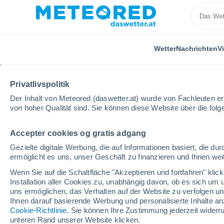
Wetter
Nachrichten
V
Privatlivspolitik
Der Inhalt von Meteored (daswetter.at) wurde von Fachleuten erst
von hoher Qualität sind. Sie können diese Website über die fol
Accepter cookies og gratis adgang
Home
Burgenland
Illmitz
Gezielte digitale Werbung, die auf Informationen basiert, die 
ermöglicht es uns, unser Geschäft zu finanzieren und Ihnen weit
Das Wetter für Illmitz
Wenn Sie auf die Schaltfläche "Akzeptieren und fortfahren" kli
Installation aller Cookies zu, unabhängig davon, ob es sich um 
15:49
Freitag
uns ermöglichen, das Verhalten auf der Website zu verfolgen und
Ihnen darauf basierende Werbung und personalisierte Inhalte an
Cookie-Richtlinie
. Sie können Ihre Zustimmung jederzeit widerru
vereinzelt Wolken
unteren Rand unserer Website klicken.