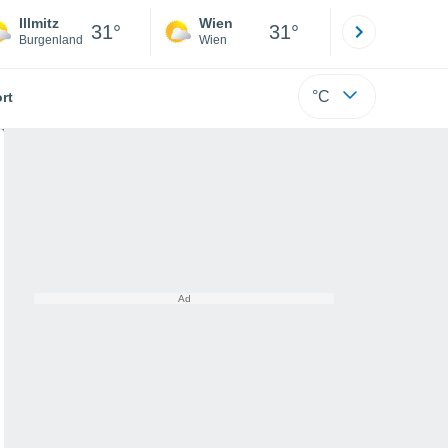
Illmitz
Wien
Innsbruck
31°
31°
Burgenland
Wien
Tirol
°C
rt