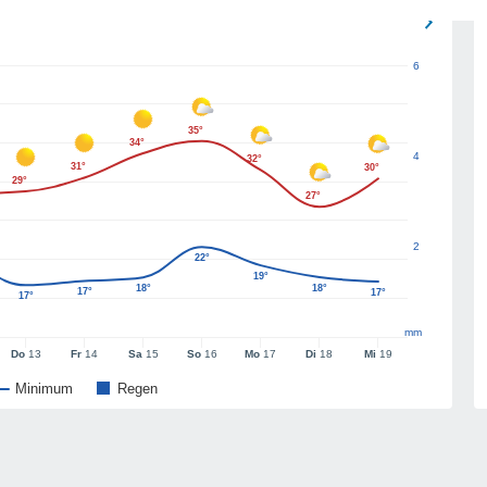
6
35°
34°
4
32°
31°
30°
29°
27°
2
22°
19°
18°
18°
17°
17°
17°
mm
Do
13
Fr
14
Sa
15
So
16
Mo
17
Di
18
Mi
19
Minimum
Regen