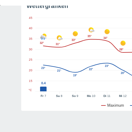
Wettergrafiken
45
40
35°
34°
35
33°
32°
31°
30
28°
25
23°
23°
22°
20
21°
20°
19°
15
0.4
°C
Fr
7
Sa
8
So
9
Mo
10
Di
11
Mi
12
Maximum