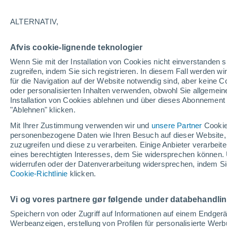
31°
ALTERNATIV,
Norden
Afvis cookie-lignende teknologier
gefühlte Temperatur 31°
21
-
37 km
Wenn Sie mit der Installation von Cookies nicht einverstanden s
zugreifen, indem Sie sich registrieren. In diesem Fall werden wir
für die Navigation auf der Website notwendig sind, aber keine
oder personalisierten Inhalten verwenden, obwohl Sie allgemein
Wetter 1 - 7 Tage
Aktuell
Vorhersagekarte für Rege
Installation von Cookies ablehnen und über dieses Abonnement a
"Ablehnen" klicken.
Mit Ihrer Zustimmung verwenden wir und
unsere Partner
Cookie
personenbezogene Daten wie Ihren Besuch auf dieser Website,
Morgen
Sonntag
Heute
zuzugreifen und diese zu verarbeiten. Einige Anbieter verarbe
8. Aug
9. Aug
7. Aug
eines berechtigten Interesses, dem Sie widersprechen können. 
widerrufen oder der Datenverarbeitung widersprechen, indem Sie
Cookie-Richtlinie
klicken.
30%
0.4 mm
Vi og vores partnere gør følgende under databehandli
31°
/
21°
33°
/
19°
32°
/
23°
Speichern von oder Zugriff auf Informationen auf einem Endger
Werbeanzeigen, erstellung von Profilen für personalisierte Wer