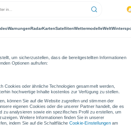
ideo
Warnungen
Radar
Karten
Satelliten
Wettermodelle
Welt
Winterspo
ellt, um sicherzustellen, dass die bereitgestellten Informationen
genden Optionen aufrufen:
durch Cookies oder ähnliche Technologien gesammelt werden,
erhin hochwertige Inhalte kostenlos zur Verfügung zu stellen.
cken, können Sie auf die Website zugreifen und stimmen der
unsere eigenen Cookies oder die unserer Partner handelt, die es
...
 zu analysieren sowie ein spezifisches Profil zu erstellen, um
zuzeigen. Weitere Informationen finden Sie in unserer
Stündlich
fen, indem Sie auf die Schaltfläche
Cookie-Einstellungen
am
Leichter Regen in den nächsten
Stunden