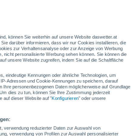
gelbe Warnstufe
Heute mäßige Wetterwarnung wegen
hitze in Illmitz
/h
ind, können Sie weiterhin auf unsere Website daswetter.at
 Sie darüber informieren, dass wir nur Cookies installieren, die
 Cookies zur Verhaltensanalyse oder zur Anzeige von Werbung
e, nicht personalisierte Werbung sehen können. Sie können die
n
Regenradar
Satelliten
Wettermodelle
uf unsere Website zugreifen, indem Sie auf die Schaltfläche
s, eindeutige Kennungen oder ähnliche Technologien, um
 IP-Adressen und Cookie-Kennungen zu speichern, darauf
Montag
Dienstag
Mittwoch
Donnerstag
iten Ihre personenbezogenen Daten möglicherweise auf Grundlage
10. Aug
11. Aug
12. Aug
13. Aug
Um dies zu tun, können Sie Ihre Zustimmung jederzeit
 auf dieser Website auf "
Konfigurieren
" oder unsere
ngen:
35°
/
22°
34°
/
23°
28°
/
20°
29°
/
17°
ät, verwendung reduzierter Daten zur Auswahl von
bung, verwendung von Profilen zur Auswahl personalisierter