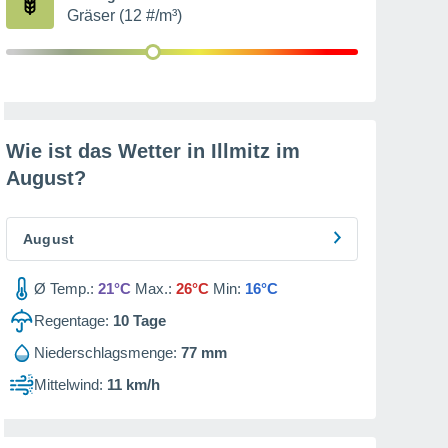
Gräser (12 #/m³)
Wie ist das Wetter in Illmitz im
August
?
August
Ø Temp.:
21°C
Max.:
26°C
Min:
16°C
Regentage:
10
Tage
Niederschlagsmenge:
77 mm
Mittelwind:
11 km/h