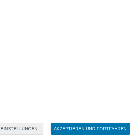
Mondkalender
Mo
Di
Mi
Do
Fr
Sa
So
7
8
9
10
11
12
13
14
15
16
17
18
19
20
EINSTELLUNGEN
AKZEPTIEREN UND FORTFAHREN