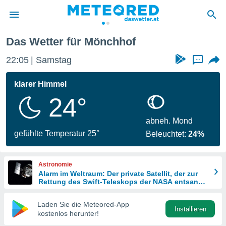
Das Wetter für Mönchhof
politik
22:05
Samstag
...
von
at) wurde
klarer Himmel
uten
24°
m
llen, dass
estellten
abneh. Mond
nen von
gefühlte Temperatur 25°
Beleuchtet:
24%
tät sind.
 diese
er die
Astronomie
Optionen
Alarm im Weltraum: Der private Satellit, der zur
Rettung des Swift-Teleskops der NASA entsandt
wurde
 cookies
Laden Sie die Meteored-App
s adgang
Installieren
kostenlos herunter!
gitale