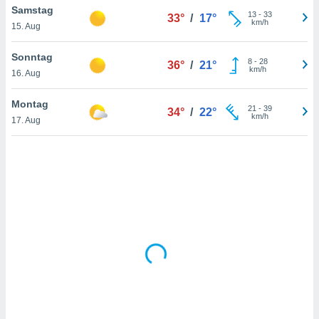
Samstag
13
-
33
33°
/
17°
km/h
15. Aug
IV,
Sonntag
8
-
28
36°
/
21°
kie-
km/h
16. Aug
er
Montag
21
-
39
34°
/
22°
it der
km/h
17. Aug
n von
cht
den sind,
 weiterhin
 Website
t
 indem Sie
ieren. In
l werden
über
, dass wir
s
, die für die
auf der
twendig