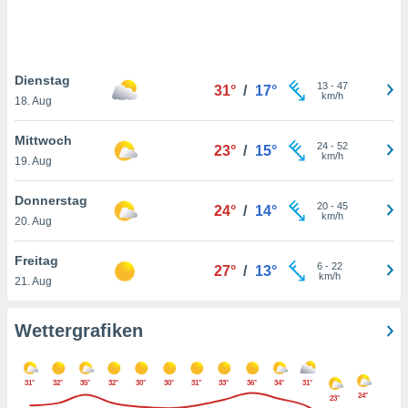
keine
r
analyse
nzeige von
Dienstag
der
13
-
47
31°
/
17°
km/h
erten
18. Aug
erwenden,
Mittwoch
24
-
52
23°
/
15°
 nicht
km/h
19. Aug
erte
ehen
Donnerstag
e können
20
-
45
24°
/
14°
km/h
ation von
20. Aug
lehnen und
s
Freitag
6
-
22
27°
/
13°
t auf
km/h
21. Aug
site
 indem Sie
altfläche
Wettergrafiken
 klicken.
Zustimmung
31°
32°
35°
32°
30°
30°
31°
33°
36°
34°
31°
wir und
24°
23°
tner