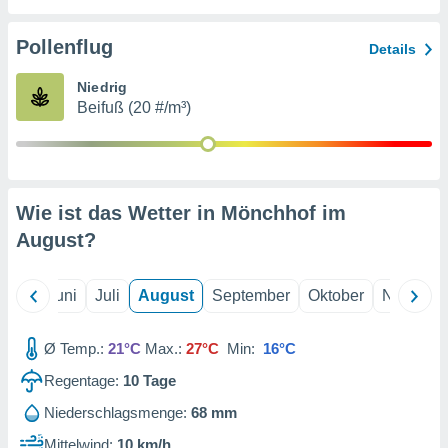
von
erte
Pollenflug
Details
verwendung
n zur
Niedrig
Beifuß (20 #/m³)
erter
rstellung
n zur
ierung von
verwendung
Wie ist das Wetter in Mönchhof im
n zur
August
?
erter
essung der
ung,
Mai
Juni
Juli
August
September
Oktober
Novembe
er
ce von
analyse von
Ø Temp.:
21°C
Max.:
27°C
Min:
16°C
n durch
Regentage:
10
Tage
 oder
onen von
Niederschlagsmenge:
68 mm
nen
Mittelwind:
10 km/h