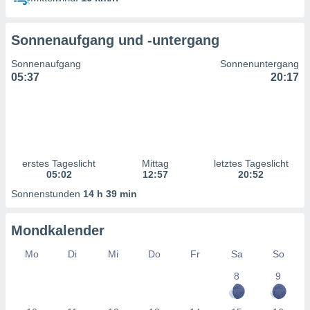
ntwicklung
serung der
Sonnenaufgang und -untergang
g
 Daten zur
Sonnenaufgang
Sonnenuntergang
n Inhalten.
05:37
20:17
ten und
ion durch
on
,
erte
erstes Tageslicht
Mittag
letztes Tageslicht
d Inhalte,
05:02
12:57
20:52
on
Sonnenstunden
14 h 39 min
ung und der
ce von
Mondkalender
nforschung
icklung
Mo
Di
Mi
Do
Fr
Sa
So
serung von
8
9
.
sere 1199