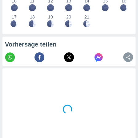
10
11
12
13
14
15
16
tner
17
18
19
20
21
Vorhersage teilen