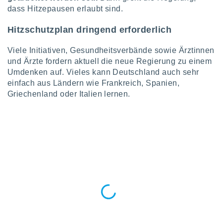
von
dass Hitzepausen erlaubt sind.
erte
Hitzschutzplan dringend erforderlich
verwendung
n zur
Viele Initiativen, Gesundheitsverbände sowie Ärztinnen
erter
und Ärzte fordern aktuell die neue Regierung zu einem
rstellung
Umdenken auf. Vieles kann Deutschland auch sehr
n zur
einfach aus Ländern wie Frankreich, Spanien,
ierung von
Griechenland oder Italien lernen.
verwendung
n zur
erter
essung der
ung,
er
ce von
analyse von
n durch
 oder
onen von
nen