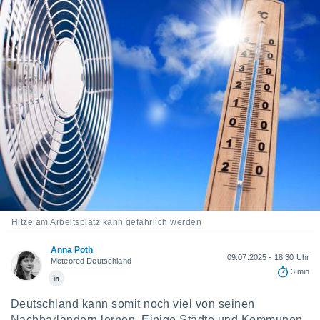
ie auf
en basiert,
Cookies
che
en
 werden,
 es uns,
AKZEPTIEREN
häft zu
UND
n und Ihnen
FORTFAHREN
hochwertige
tenlos zur
u stellen.
EINSTELLUNGEN
uf die
he
en und
 klicken,
Hitze am Arbeitsplatz kann gefährlich werden
 auf die
greifen und
Anna Poth
er
09.07.2025 - 18:30 Uhr
Meteored Deutschland
 aller
3 min
,
 davon, ob
Deutschland kann somit noch viel von seinen
 unsere
Nachbarländern lernen. Einige Städte und Kommunen