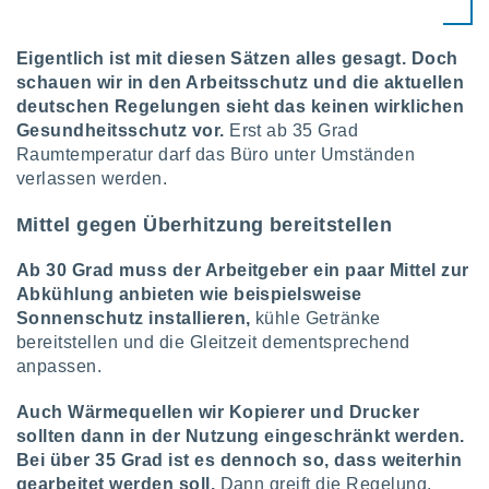
 jederzeit
oder der
beitung
Eigentlich ist mit diesen Sätzen alles gesagt. Doch
hen, indem
schauen wir in den Arbeitsschutz und die aktuellen
ser
deutschen Regelungen sieht das keinen wirklichen
f "
en
" oder
Gesundheitsschutz vor.
Erst ab 35 Grad
Raumtemperatur darf das Büro unter Umständen
tlinie
verlassen werden.
Mittel gegen Überhitzung bereitstellen
es
gør
Ab 30 Grad muss der Arbeitgeber ein paar Mittel zur
 under
Abkühlung anbieten wie beispielsweise
ndlingen:
Sonnenschutz installieren,
kühle Getränke
von oder
bereitstellen und die Gleitzeit dementsprechend
anpassen.
nen auf
erät,
g
Auch Wärmequellen wir Kopierer und Drucker
 Daten zur
sollten dann in der Nutzung eingeschränkt werden.
on
Bei über 35 Grad ist es dennoch so, dass weiterhin
igen,
gearbeitet werden soll.
Dann greift die Regelung,