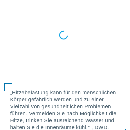
indeutige
 oder
en, um
ezogene
Ihren
 dieser
P-Adressen
-
 zu
 darauf
n und diese
ten. Einige
rarbeiten
ezogenen
„Hitzebelastung kann für den menschlichen
icherweise
age eines
Körper gefährlich werden und zu einer
en
Vielzahl von gesundheitlichen Problemen
, dem Sie
führen. Vermeiden Sie nach Möglichkeit die
hen
Hitze, trinken Sie ausreichend Wasser und
 dies zu
 Sie Ihre
halten Sie die Innenräume kühl.“ , DWD.