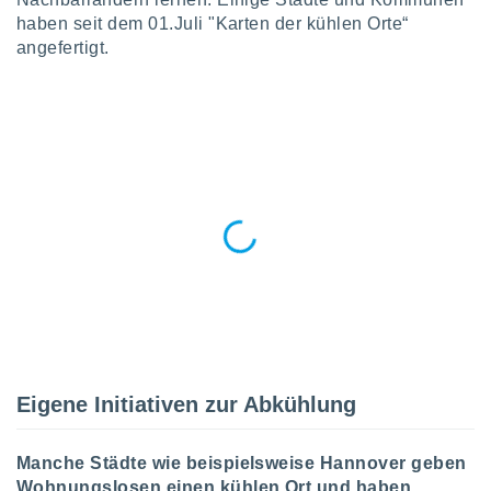
okies oder
haben seit dem 01.Juli "Karten der kühlen Orte“
 Partner
angefertigt.
e es uns
n, das
uf der
 verfolgen
lysieren
s Profil zu
um Ihnen
ierende
nd
erte Inhalte
. Weitere
nen finden
rer
tlinie
. Sie
e
 jederzeit
Eigene Initiativen zur Abkühlung
, indem Sie
altfläche
stellungen
Manche Städte wie beispielsweise Hannover geben
n Rand
bsite
Wohnungslosen einen kühlen Ort und haben