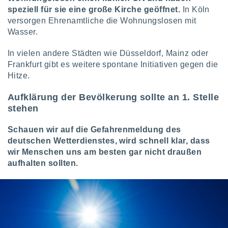
speziell für sie eine große Kirche geöffnet.
In Köln
versorgen Ehrenamtliche die Wohnungslosen mit
IV,
Wasser.
kie-
In vielen andere Städten wie Düsseldorf, Mainz oder
Frankfurt gibt es weitere spontane Initiativen gegen die
er
Hitze.
it der
n von
Aufklärung der Bevölkerung sollte an 1. Stelle
cht
stehen
den sind,
 weiterhin
 Website
Schauen wir auf die Gefahrenmeldung des
t
deutschen Wetterdienstes, wird schnell klar, dass
 indem Sie
wir Menschen uns am besten gar nicht draußen
ieren. In
aufhalten sollten.
l werden
über
, dass wir
s
, die für die
auf der
twendig