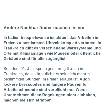
ntwicklung
serung der
g
 Daten zur
n Inhalten.
Andere Nachbarländer machen es vor
ten und
In Italien beispielsweise ist aktuell das Arbeiten im
ion durch
Freien zu bestimmten Uhrzeit komplett verboten. In
on
Frankreich gibt es verschiedene Warnsysteme und
,
Orte mit Klimaanlagen wie Museen oder öffentliche
erte
Gebäude sind für alle zugänglich
.
d Inhalte,
on
Seit dem 01. Juli, sprich gestern, gilt auch in
ung und der
ce von
Frankreich, dass körperliche Arbeit nicht mehr zu
bestimmten Stunden im Freien erlaubt ist.
Auch
nforschung
lockere Dresscodes und längere Pausen für
icklung
Arbeitsnehmende sind verpflichtend. Wenn
serung von
Unternehmen diese Regelungen nicht einhalten,
.
machen sie sich strafbar.
sere 1199