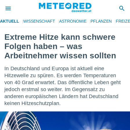
AKTUELL
WISSENSCHAFT
ASTRONOMIE
PFLANZEN
FREIZE
politik
Extreme Hitze kann schwere
von
Folgen haben – was
at) wurde
uten
Arbeitnehmer wissen sollten
m
llen, dass
In Deutschland und Europa ist aktuell eine
estellten
nen von
Hitzewelle zu spüren. Es werden Temperaturen
tät sind.
von 40 Grad erwartet. Das öffentliche Leben geht
 diese
jedoch erstmal so weiter. Im Gegensatz zu
er die
anderen europäischen Ländern hat Deutschland
Optionen
keinen Hitzeschutzplan.
 cookies
s adgang
gitale