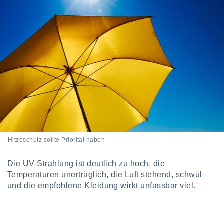
keine
r
analyse
nzeige von
der
erten
erwenden,
 nicht
erte
ehen
e können
ation von
lehnen und
s
Hitzeschutz sollte Priorität haben
t auf
site
Die UV-Strahlung ist deutlich zu hoch, die
 indem Sie
Temperaturen unerträglich, die Luft stehend, schwül
altfläche
und die empfohlene Kleidung wirkt unfassbar viel.
 klicken.
Zustimmung
wir und
tner