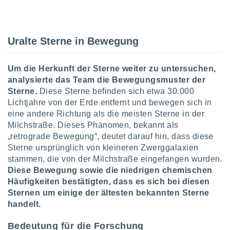
indeutige
 oder
en, um
Uralte Sterne in Bewegung
ezogene
Ihren
 dieser
Um die Herkunft der Sterne weiter zu untersuchen,
P-Adressen
analysierte das Team die Bewegungsmuster der
-
Sterne.
Diese Sterne befinden sich etwa 30.000
 zu
Lichtjahre von der Erde entfernt und bewegen sich in
 darauf
eine andere Richtung als die meisten Sterne in der
n und diese
ten. Einige
Milchstraße. Dieses Phänomen, bekannt als
rarbeiten
„retrograde Bewegung“, deutet darauf hin, dass diese
Sterne ursprünglich von kleineren Zwerggalaxien
ezogenen
stammen, die von der Milchstraße eingefangen wurden.
icherweise
Diese Bewegung sowie die niedrigen chemischen
age eines
Häufigkeiten bestätigten, dass es sich bei diesen
en
Sternen um einige der ältesten bekannten Sterne
, dem Sie
hen
handelt.
 dies zu
 Sie Ihre
Bedeutung für die Forschung