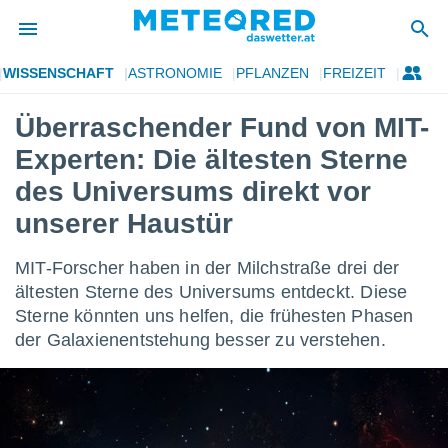
WISSENSCHAFT
ASTRONOMIE
PFLANZEN
FREIZEIT
politik
Überraschender Fund von MIT-
von
Experten: Die ältesten Sterne
at) wurde
uten
des Universums direkt vor
m
unserer Haustür
llen, dass
estellten
nen von
MIT-Forscher haben in der Milchstraße drei der
tät sind.
ältesten Sterne des Universums entdeckt. Diese
 diese
er die
Sterne könnten uns helfen, die frühesten Phasen
Optionen
der Galaxienentstehung besser zu verstehen.
 cookies
s adgang
gitale