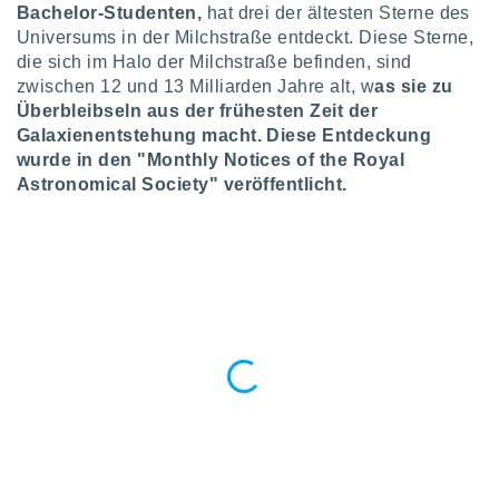
okies oder
Bachelor-Studenten,
hat drei der ältesten Sterne des
 Partner
Universums in der Milchstraße entdeckt. Diese Sterne,
e es uns
die sich im Halo der Milchstraße befinden, sind
n, das
zwischen 12 und 13 Milliarden Jahre alt, w
as sie zu
uf der
Überbleibseln aus der frühesten Zeit der
 verfolgen
lysieren
Galaxienentstehung macht. Diese Entdeckung
wurde in den "Monthly Notices of the Royal
s Profil zu
Astronomical Society" veröffentlicht.
um Ihnen
ierende
nd
erte Inhalte
. Weitere
nen finden
rer
tlinie
. Sie
e
 jederzeit
, indem Sie
altfläche
stellungen
n Rand
bsite