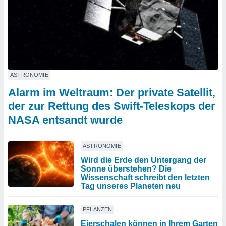
ASTRONOMIE
Alarm im Weltraum: Der private Satellit,
der zur Rettung des Swift-Teleskops der
NASA entsandt wurde
ASTRONOMIE
Wird die Erde den Untergang der
Sonne überstehen? Die
Wissenschaft schreibt den letzten
Tag unseres Planeten neu
PFLANZEN
Eierschalen können in Ihrem Garten