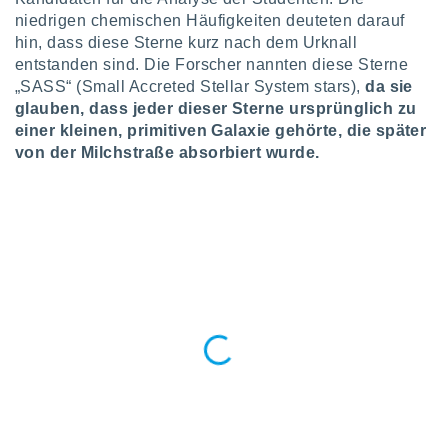
keine
niedrigen chemischen Häufigkeiten deuteten darauf
r
hin, dass diese Sterne kurz nach dem Urknall
analyse
entstanden sind. Die Forscher nannten diese Sterne
nzeige von
„SASS“ (Small Accreted Stellar System stars),
da sie
der
glauben, dass jeder dieser Sterne ursprünglich zu
erten
erwenden,
einer kleinen, primitiven Galaxie gehörte, die später
von der Milchstraße absorbiert wurde.
 nicht
erte
ehen
e können
ation von
lehnen und
s
t auf
site
 indem Sie
altfläche
 klicken.
Zustimmung
wir und
tner