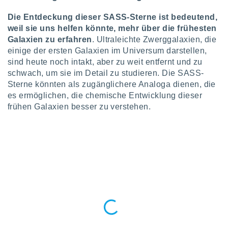
 jederzeit
oder der
Die Entdeckung dieser SASS-Sterne ist bedeutend,
beitung
weil sie uns helfen könnte, mehr über die frühesten
hen, indem
Galaxien zu erfahren
. Ultraleichte Zwerggalaxien, die
ser
f "
einige der ersten Galaxien im Universum darstellen,
en
" oder
sind heute noch intakt, aber zu weit entfernt und zu
schwach, um sie im Detail zu studieren. Die SASS-
tlinie
Sterne könnten als zugänglichere Analoga dienen, die
es ermöglichen, die chemische Entwicklung dieser
frühen Galaxien besser zu verstehen.
es
gør
 under
ndlingen:
von oder
nen auf
erät,
g
 Daten zur
on
igen,