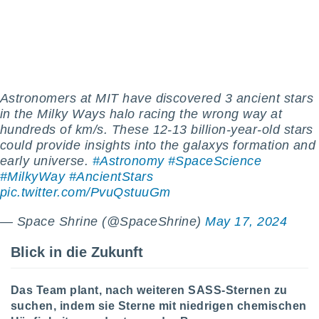
von
erte
verwendung
n zur
erter
rstellung
Astronomers at MIT have discovered 3 ancient stars
n zur
in the Milky Ways halo racing the wrong way at
ierung von
hundreds of km/s. These 12-13 billion-year-old stars
verwendung
could provide insights into the galaxys formation and
n zur
early universe.
#Astronomy
#SpaceScience
#MilkyWay
#AncientStars
erter
essung der
pic.twitter.com/PvuQstuuGm
ung,
er
— Space Shrine (@SpaceShrine)
May 17, 2024
ce von
analyse von
Blick in die Zukunft
n durch
 oder
onen von
Das Team plant, nach weiteren SASS-Sternen zu
suchen, indem sie Sterne mit niedrigen chemischen
nen