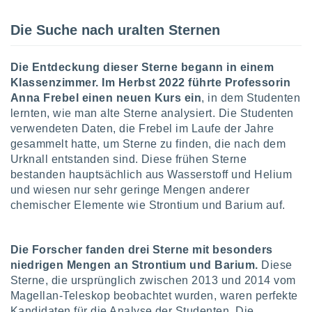
Die Suche nach uralten Sternen
IV,
kie-
Die Entdeckung dieser Sterne begann in einem
Klassenzimmer. Im Herbst 2022 führte Professorin
er
Anna Frebel einen neuen Kurs ein
, in dem Studenten
it der
lernten, wie man alte Sterne analysiert. Die Studenten
n von
verwendeten Daten, die Frebel im Laufe der Jahre
cht
gesammelt hatte, um Sterne zu finden, die nach dem
den sind,
Urknall entstanden sind. Diese frühen Sterne
 weiterhin
bestanden hauptsächlich aus Wasserstoff und Helium
 Website
t
und wiesen nur sehr geringe Mengen anderer
 indem Sie
chemischer Elemente wie Strontium und Barium auf.
ieren. In
l werden
über
Die Forscher fanden drei Sterne mit besonders
, dass wir
niedrigen Mengen an Strontium und Barium.
Diese
s
Sterne, die ursprünglich zwischen 2013 und 2014 vom
, die für die
auf der
Magellan-Teleskop beobachtet wurden, waren perfekte
twendig
Kandidaten für die Analyse der Studenten. Die