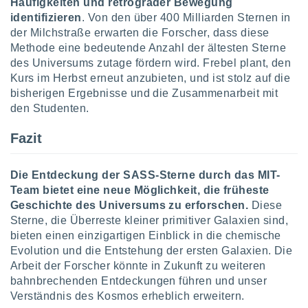
Häufigkeiten und retrograder Bewegung
ntwicklung
identifizieren
. Von den über 400 Milliarden Sternen in
serung der
der Milchstraße erwarten die Forscher, dass diese
g
Methode eine bedeutende Anzahl der ältesten Sterne
 Daten zur
des Universums zutage fördern wird. Frebel plant, den
n Inhalten.
Kurs im Herbst erneut anzubieten, und ist stolz auf die
bisherigen Ergebnisse und die Zusammenarbeit mit
ten und
den Studenten.
ion durch
on
Fazit
,
erte
d Inhalte,
Die Entdeckung der SASS-Sterne durch das MIT-
on
Team bietet eine neue Möglichkeit, die früheste
ung und der
Geschichte des Universums zu erforschen.
Diese
ce von
Sterne, die Überreste kleiner primitiver Galaxien sind,
bieten einen einzigartigen Einblick in die chemische
nforschung
icklung
Evolution und die Entstehung der ersten Galaxien. Die
serung von
Arbeit der Forscher könnte in Zukunft zu weiteren
.
bahnbrechenden Entdeckungen führen und unser
Verständnis des Kosmos erheblich erweitern.
sere 1199