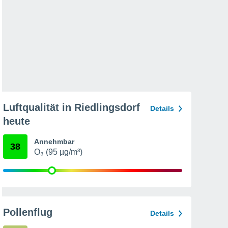
Luftqualität in Riedlingsdorf
Details
heute
Annehmbar
38
O₃ (95 µg/m³)
Pollenflug
Details