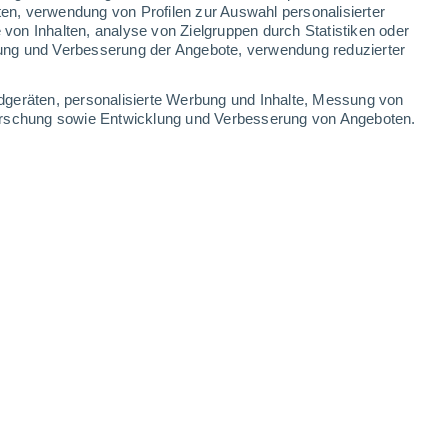
0.6 mm
0.8 mm
ten, verwendung von Profilen zur Auswahl personalisierter
on Inhalten, analyse von Zielgruppen durch Statistiken oder
34°
/
20°
33°
/
20°
29°
/
18°
28°
/
15°
ung und Verbesserung der Angebote, verwendung reduzierter
-
31
km/h
17
-
35
km/h
17
-
37
km/h
12
-
27
km/h
dgeräten, personalisierte Werbung und Inhalte, Messung von
forschung sowie Entwicklung und Verbesserung von Angeboten.
7. August
Norden
2 niedrig
12
-
30 km/h
LSF:
nein
Norden
1 niedrig
11
-
27 km/h
LSF:
nein
Norden
0 niedrig
13
-
28 km/h
LSF:
nein
kt
Norden
0 niedrig
7
-
27 km/h
LSF:
nein