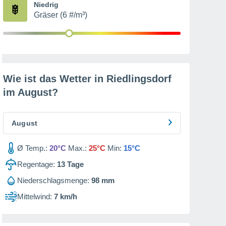
Niedrig
Gräser (6 #/m³)
Wie ist das Wetter in Riedlingsdorf
im
August
?
August
Ø Temp.:
20°C
Max.:
25°C
Min:
15°C
Regentage:
13
Tage
Niederschlagsmenge:
98 mm
Mittelwind:
7 km/h