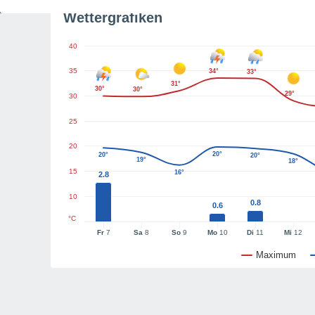
Wettergrafiken
40
35
34°
33°
31°
30°
30°
29°
30
25
20
20°
20°
20°
19°
18°
15
16°
2.8
10
0.8
0.6
°C
Fr
7
Sa
8
So
9
Mo
10
Di
11
Mi
12
Maximum