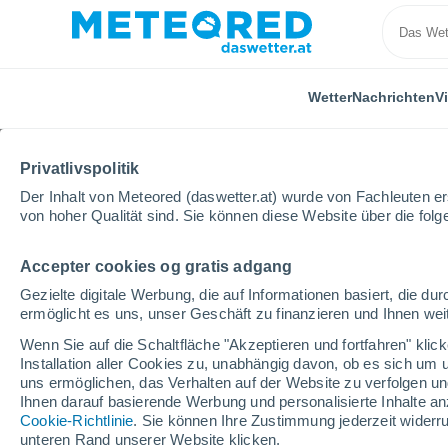
Wetter
Nachrichten
V
Privatlivspolitik
Der Inhalt von Meteored (daswetter.at) wurde von Fachleuten erst
von hoher Qualität sind. Sie können diese Website über die fol
Accepter cookies og gratis adgang
Home
Burgenland
Riedlingsdorf
Gezielte digitale Werbung, die auf Informationen basiert, die 
ermöglicht es uns, unser Geschäft zu finanzieren und Ihnen weit
Das Wetter für Riedlin
Wenn Sie auf die Schaltfläche "Akzeptieren und fortfahren" kli
Installation aller Cookies zu, unabhängig davon, ob es sich um 
18:17
Freitag
uns ermöglichen, das Verhalten auf der Website zu verfolgen und
Ihnen darauf basierende Werbung und personalisierte Inhalte an
Cookie-Richtlinie
. Sie können Ihre Zustimmung jederzeit widerru
leichter Regen
unteren Rand unserer Website klicken.