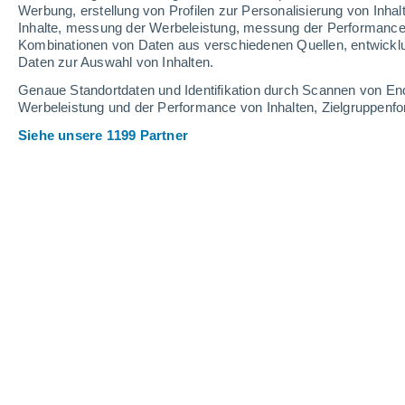
2.8 mm
Werbung, erstellung von Profilen zur Personalisierung von Inhal
Inhalte, messung der Werbeleistung, messung der Performance v
30°
/
19°
31°
/
16°
30°
/
20°
Kombinationen von Daten aus verschiedenen Quellen, entwickl
Daten zur Auswahl von Inhalten.
13
-
28
km/h
11
-
30
km/h
10
18
-
41
km/h
Genaue Standortdaten und Identifikation durch Scannen von En
Werbeleistung und der Performance von Inhalten, Zielgruppen
Siehe unsere 1199 Partner
Das Wetter für Riedlingsdorf Heute
, 
leichter Regen
30%
29°
17:00
0.1 mm
gefühlte T.
28°
leichter Regen
30%
28°
18:00
0.4 mm
gefühlte T.
28°
leichter Regen
30%
25°
19:00
0.2 mm
gefühlte T.
26°
teilweise bewöl
24°
20:00
gefühlte T.
25°