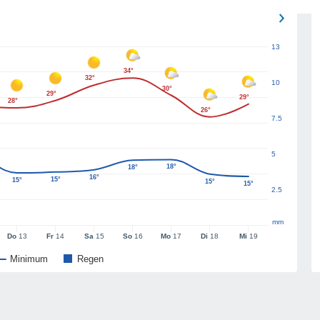
13
34°
32°
10
30°
29°
29°
28°
26°
7.5
5
18°
18°
16°
15°
15°
15°
15°
2.5
mm
Do
13
Fr
14
Sa
15
So
16
Mo
17
Di
18
Mi
19
Minimum
Regen