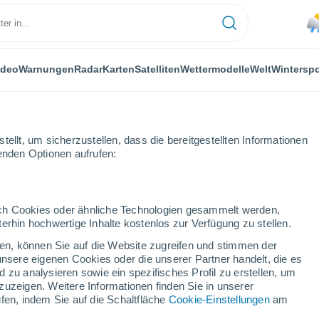
ideo
Warnungen
Radar
Karten
Satelliten
Wettermodelle
Welt
Winterspo
ellt, um sicherzustellen, dass die bereitgestellten Informationen
genden Optionen aufrufen:
durch Cookies oder ähnliche Technologien gesammelt werden,
erhin hochwertige Inhalte kostenlos zur Verfügung zu stellen.
gsdorf
cken, können Sie auf die Website zugreifen und stimmen der
unsere eigenen Cookies oder die unserer Partner handelt, die es
...
 zu analysieren sowie ein spezifisches Profil zu erstellen, um
zuzeigen. Weitere Informationen finden Sie in unserer
Stündlich
fen, indem Sie auf die Schaltfläche
Cookie-Einstellungen
am
Leichter Regen in den nächsten
Stunden