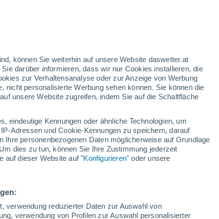
ind, können Sie weiterhin auf unsere Website daswetter.at
 Sie darüber informieren, dass wir nur Cookies installieren, die
 Cookies zur Verhaltensanalyse oder zur Anzeige von Werbung
e, nicht personalisierte Werbung sehen können. Sie können die
uf unsere Website zugreifen, indem Sie auf die Schaltfläche
ur
dt
s, eindeutige Kennungen oder ähnliche Technologien, um
n
Regenradar
Satelliten
Wettermodelle
 IP-Adressen und Cookie-Kennungen zu speichern, darauf
iten Ihre personenbezogenen Daten möglicherweise auf Grundlage
Um dies zu tun, können Sie Ihre Zustimmung jederzeit
 auf dieser Website auf "
Konfigurieren
" oder unsere
Montag
Dienstag
Mittwoch
Donnerstag
10. Aug
11. Aug
12. Aug
13. Aug
ngen:
ät, verwendung reduzierter Daten zur Auswahl von
bung, verwendung von Profilen zur Auswahl personalisierter
80%
80%