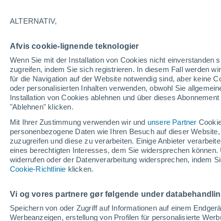
28°
ALTERNATIV,
30%
Afvis cookie-lignende teknologier
gefühlte Temperatur 28°
0.4 mm
Wenn Sie mit der Installation von Cookies nicht einverstanden s
zugreifen, indem Sie sich registrieren. In diesem Fall werden wir
für die Navigation auf der Website notwendig sind, aber keine
oder personalisierten Inhalten verwenden, obwohl Sie allgemein
Astronomie
Installation von Cookies ablehnen und über dieses Abonnement a
Alarm im Weltraum: Der private Satellit, der z
Rettung des Swift-Teleskops der NASA entsan
"Ablehnen" klicken.
wurde
Mit Ihrer Zustimmung verwenden wir und
unsere Partner
Cookie
Wetter 1 - 7 Tage
Aktuell
Vorhersagekarte für Rege
personenbezogene Daten wie Ihren Besuch auf dieser Website,
zuzugreifen und diese zu verarbeiten. Einige Anbieter verarbe
eines berechtigten Interesses, dem Sie widersprechen können. 
widerrufen oder der Datenverarbeitung widersprechen, indem Sie
Morgen
Sonntag
Cookie-Richtlinie
Heute
klicken.
8. Aug
9. Aug
7. Aug
Vi og vores partnere gør følgende under databehandli
Speichern von oder Zugriff auf Informationen auf einem Endger
Werbeanzeigen, erstellung von Profilen für personalisierte Wer
80%