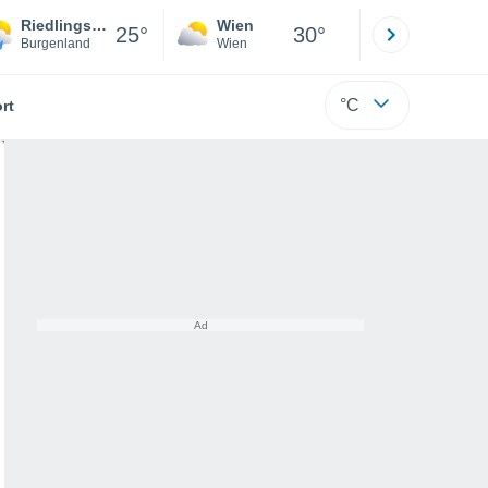
Riedlingsdorf
Wien
Innsbruck
25°
30°
Burgenland
Wien
Tirol
°C
rt