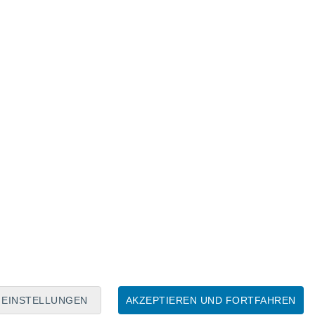
Mondkalender
Mo
Di
Mi
Do
Fr
Sa
So
7
8
9
10
11
12
13
14
15
16
17
18
19
20
EINSTELLUNGEN
AKZEPTIEREN UND FORTFAHREN