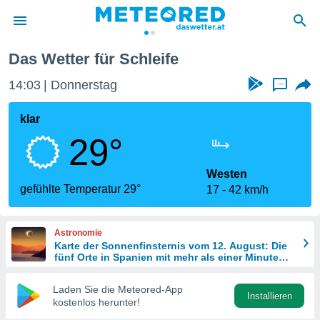
Das Wetter für Schleife
politik
14:03
Donnerstag
...
von
at) wurde
klar
uten
29°
m
llen, dass
estellten
Westen
nen von
gefühlte Temperatur 29°
17
42 km/h
tät sind.
 diese
er die
Astronomie
Optionen
Karte der Sonnenfinsternis vom 12. August: Die
fünf Orte in Spanien mit mehr als einer Minute
Dunkelheit
 cookies
Laden Sie die Meteored-App
s adgang
Installieren
kostenlos herunter!
gitale