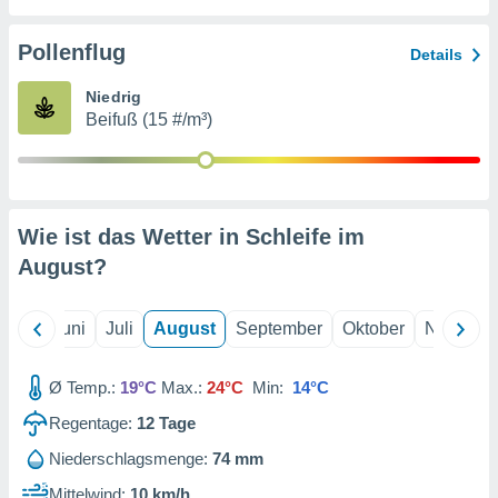
von
erte
Pollenflug
Details
verwendung
n zur
Niedrig
Beifuß (15 #/m³)
erter
rstellung
n zur
ierung von
verwendung
Wie ist das Wetter in Schleife im
n zur
August
?
erter
essung der
ung,
Mai
Juni
Juli
August
September
Oktober
Novembe
er
ce von
analyse von
Ø Temp.:
19°C
Max.:
24°C
Min:
14°C
n durch
Regentage:
12
Tage
 oder
onen von
Niederschlagsmenge:
74 mm
nen
Mittelwind:
10 km/h