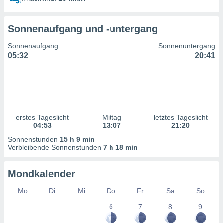
ntwicklung
serung der
Sonnenaufgang und -untergang
g
 Daten zur
Sonnenaufgang
Sonnenuntergang
n Inhalten.
05:32
20:41
ten und
ion durch
on
,
erte
erstes Tageslicht
Mittag
letztes Tageslicht
d Inhalte,
04:53
13:07
21:20
on
Sonnenstunden
15 h 9 min
ung und der
Verbleibende Sonnenstunden
7 h 18 min
ce von
nforschung
Mondkalender
icklung
serung von
Mo
Di
Mi
Do
Fr
Sa
So
.
6
7
8
9
sere 1199