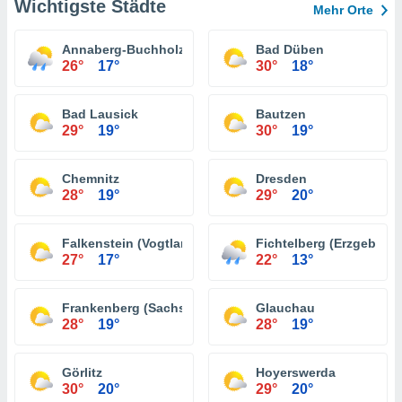
Wichtigste Städte
Mehr Orte
Annaberg-Buchholz
Bad Düben
26°
17°
30°
18°
Bad Lausick
Bautzen
29°
19°
30°
19°
Chemnitz
Dresden
28°
19°
29°
20°
Falkenstein (Vogtland)
Fichtelberg (Erzgebirge
27°
17°
22°
13°
Frankenberg (Sachsen)
Glauchau
28°
19°
28°
19°
Görlitz
Hoyerswerda
30°
20°
29°
20°