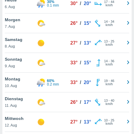
30%
okies oder
17
-
44
30°
/
20°
0.1 mm
km/h
6. Aug
 Partner
e es uns
n, das
Morgen
14
-
34
26°
/
15°
uf der
km/h
7. Aug
 verfolgen
lysieren
Samstag
13
-
25
27°
/
13°
km/h
8. Aug
s Profil zu
um Ihnen
ierende
Sonntag
14
-
36
33°
/
15°
nd
km/h
9. Aug
erte Inhalte
. Weitere
Montag
60%
19
-
46
nen finden
33°
/
20°
0.2 mm
km/h
10. Aug
rer
tlinie
. Sie
Dienstag
e
13
-
40
26°
/
17°
km/h
 jederzeit
11. Aug
, indem Sie
altfläche
Mittwoch
10
-
25
stellungen
27°
/
13°
km/h
12. Aug
n Rand
bsite