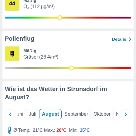
Mäßig
von
44
O₃ (112 µg/m³)
erte
verwendung
n zur
erter
Pollenflug
Details
rstellung
n zur
Mäßig
ierung von
Gräser (26 #/m³)
verwendung
n zur
erter
essung der
ung,
Wie ist das Wetter in Stronsdorf im
er
August
?
ce von
analyse von
n durch
Mai
Juni
Juli
August
September
Oktober
Novembe
 oder
onen von
Ø Temp.:
21°C
Max.:
26°C
Min:
15°C
nen