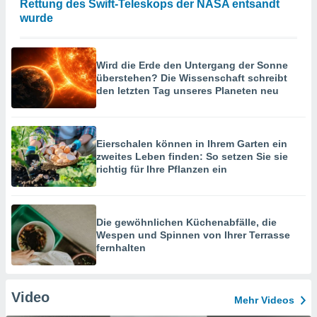
Rettung des Swift-Teleskops der NASA entsandt
wurde
Wird die Erde den Untergang der Sonne
überstehen? Die Wissenschaft schreibt
den letzten Tag unseres Planeten neu
Eierschalen können in Ihrem Garten ein
zweites Leben finden: So setzen Sie sie
richtig für Ihre Pflanzen ein
Die gewöhnlichen Küchenabfälle, die
Wespen und Spinnen von Ihrer Terrasse
fernhalten
Video
Mehr Videos