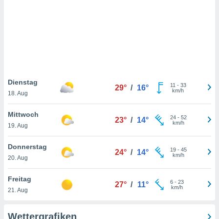
keine
r
analyse
nzeige von
der
erten
erwenden,
 nicht
Dienstag
11
-
33
29°
/
16°
erte
km/h
18. Aug
ehen
e können
Mittwoch
24
-
52
ation von
23°
/
14°
km/h
19. Aug
lehnen und
s
t auf
Donnerstag
19
-
45
24°
/
14°
site
km/h
20. Aug
 indem Sie
altfläche
Freitag
6
-
23
 klicken.
27°
/
11°
km/h
21. Aug
Zustimmung
wir und
Wettergrafiken
tner