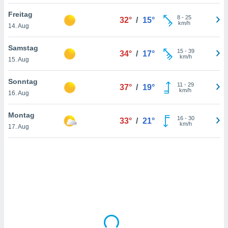
Freitag
8
-
25
32°
/
15°
km/h
14. Aug
IV,
kie-
Samstag
15
-
39
34°
/
17°
km/h
15. Aug
er
it der
Sonntag
11
-
29
37°
/
19°
n von
km/h
16. Aug
cht
den sind,
Montag
16
-
30
 weiterhin
33°
/
21°
km/h
17. Aug
 Website
t
 indem Sie
ieren. In
l werden
über
, dass wir
s
, die für die
auf der
twendig