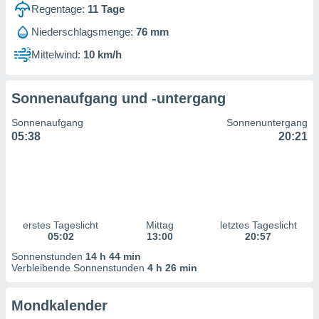
ntwicklung
Regentage:
11
Tage
serung der
Niederschlagsmenge:
76 mm
g
Mittelwind:
10 km/h
 Daten zur
n Inhalten.
Sonnenaufgang und -untergang
ten und
Sonnenaufgang
Sonnenuntergang
ion durch
05:38
20:21
on
,
erte
d Inhalte,
on
ung und der
ce von
erstes Tageslicht
Mittag
letztes Tageslicht
05:02
13:00
20:57
nforschung
Sonnenstunden
14 h 44 min
icklung
Verbleibende Sonnenstunden
4 h 26 min
serung von
.
Mondkalender
sere 1199