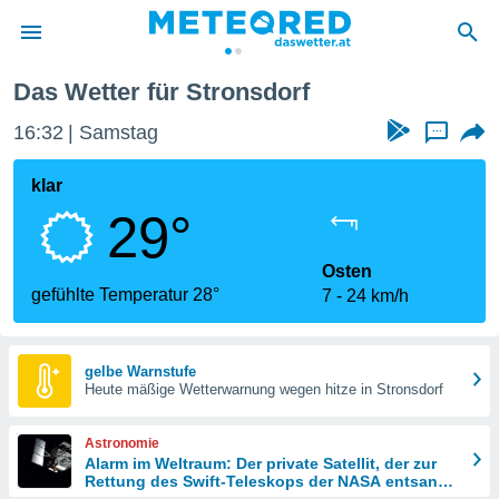
Das Wetter für Stronsdorf
politik
16:32
Samstag
...
von
at) wurde
klar
uten
29°
m
llen, dass
estellten
Osten
nen von
gefühlte Temperatur 28°
7
24 km/h
tät sind.
 diese
er die
Optionen
gelbe Warnstufe
Heute mäßige Wetterwarnung wegen hitze in Stronsdorf
 cookies
Astronomie
s adgang
Alarm im Weltraum: Der private Satellit, der zur
Rettung des Swift-Teleskops der NASA entsandt
gitale