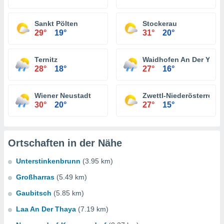
Sankt Pölten
Stockerau
29°
19°
31°
20°
Ternitz
Waidhofen An Der Ybbs
28°
18°
27°
16°
Wiener Neustadt
Zwettl-Niederösterreich
30°
20°
27°
15°
Ortschaften in der Nähe
Unterstinkenbrunn
(3.95 km)
Großharras
(5.49 km)
Gaubitsch
(5.85 km)
Laa An Der Thaya
(7.19 km)