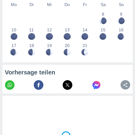
tner
Mo
Di
Mi
Do
Fr
Sa
So
8
9
10
11
12
13
14
15
16
17
18
19
20
21
Vorhersage teilen