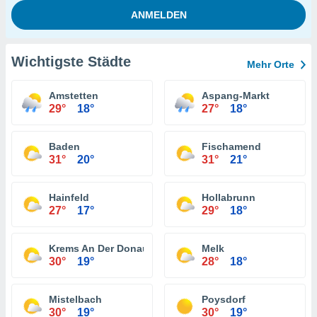
Wichtigste Städte
Mehr Orte
Amstetten
Aspang-Markt
29°
18°
27°
18°
Baden
Fischamend
31°
20°
31°
21°
Hainfeld
Hollabrunn
27°
17°
29°
18°
Krems An Der Donau
Melk
30°
19°
28°
18°
Mistelbach
Poysdorf
30°
19°
30°
19°