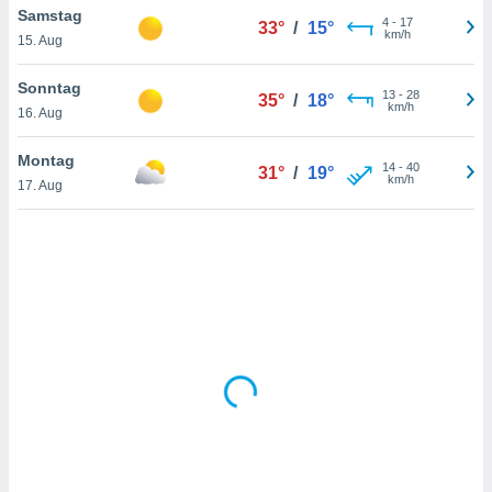
Samstag
4
-
17
33°
/
15°
km/h
15. Aug
IV,
Sonntag
13
-
28
35°
/
18°
kie-
km/h
16. Aug
er
Montag
14
-
40
31°
/
19°
it der
km/h
17. Aug
n von
cht
den sind,
 weiterhin
 Website
t
 indem Sie
ieren. In
l werden
über
, dass wir
s
, die für die
auf der
twendig