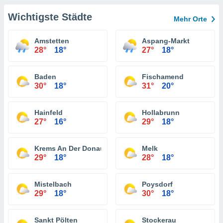
Wichtigste Städte
Mehr Orte
Amstetten
Aspang-Markt
28°
18°
27°
18°
Baden
Fischamend
30°
18°
31°
20°
Hainfeld
Hollabrunn
27°
16°
29°
18°
Krems An Der Donau
Melk
29°
18°
28°
18°
Mistelbach
Poysdorf
29°
18°
30°
18°
Sankt Pölten
Stockerau