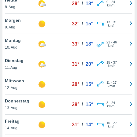
okies oder
9
-
24
29°
/
18°
km/h
8. Aug
 Partner
e es uns
n, das
Morgen
13
-
31
32°
/
15°
uf der
km/h
9. Aug
 verfolgen
lysieren
Montag
21
-
46
33°
/
18°
km/h
10. Aug
s Profil zu
um Ihnen
ierende
Dienstag
15
-
37
31°
/
20°
nd
km/h
11. Aug
erte Inhalte
. Weitere
Mittwoch
11
-
27
nen finden
28°
/
15°
km/h
12. Aug
rer
tlinie
. Sie
Donnerstag
e
8
-
24
28°
/
15°
km/h
 jederzeit
13. Aug
, indem Sie
altfläche
Freitag
10
-
27
stellungen
31°
/
14°
km/h
14. Aug
n Rand
bsite