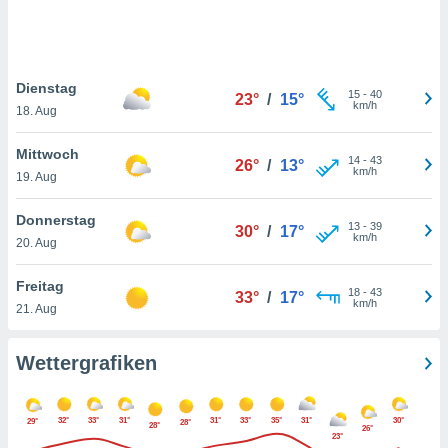
keine
r
analyse
nzeige von
Dienstag
der
15
-
40
23°
/
15°
km/h
erten
18. Aug
erwenden,
Mittwoch
14
-
43
26°
/
13°
 nicht
km/h
19. Aug
erte
ehen
Donnerstag
e können
13
-
39
30°
/
17°
km/h
ation von
20. Aug
lehnen und
s
Freitag
18
-
43
33°
/
17°
t auf
km/h
21. Aug
site
 indem Sie
altfläche
Wettergrafiken
 klicken.
Zustimmung
32°
33°
31°
31°
33°
35°
31°
30°
29°
wir und
28°
28°
26°
23°
tner