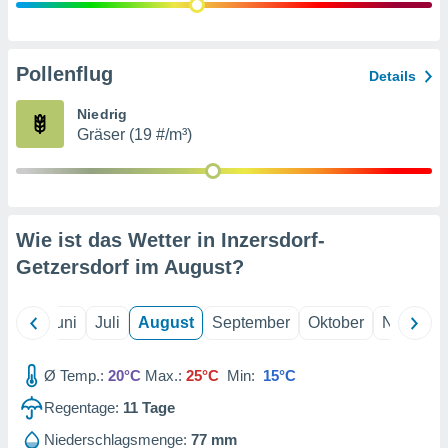
von
erte
verwendung
Pollenflug
Details
n zur
Niedrig
erter
Gräser (19 #/m³)
rstellung
n zur
ierung von
verwendung
n zur
Wie ist das Wetter in Inzersdorf-
erter
Getzersdorf im
August
?
essung der
ung,
er
Mai
Juni
Juli
August
September
Oktober
Novembe
ce von
analyse von
n durch
Ø Temp.:
20°C
Max.:
25°C
Min:
15°C
 oder
onen von
Regentage:
11
Tage
nen
Niederschlagsmenge:
77 mm