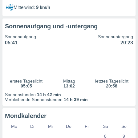
ntwicklung
Mittelwind:
9 km/h
serung der
g
Sonnenaufgang und -untergang
 Daten zur
n Inhalten.
Sonnenaufgang
Sonnenuntergang
05:41
20:23
ten und
ion durch
on
,
erte
d Inhalte,
erstes Tageslicht
Mittag
letztes Tageslicht
on
05:05
13:02
20:58
ung und der
ce von
Sonnenstunden
14 h 42 min
Verbleibende Sonnenstunden
14 h 39 min
nforschung
icklung
Mondkalender
serung von
.
Mo
Di
Mi
Do
Fr
Sa
So
sere 1199
8
9