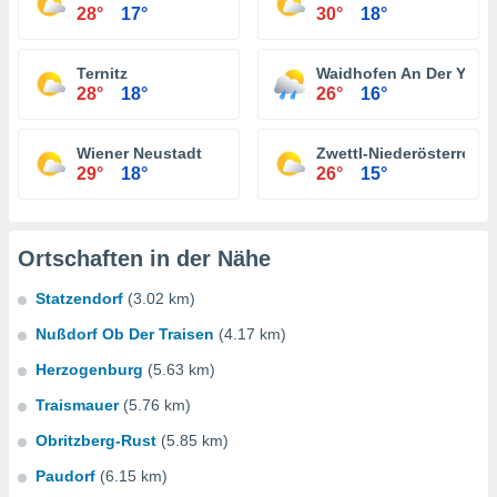
28°
17°
30°
18°
Ternitz
Waidhofen An Der Ybbs
28°
18°
26°
16°
Wiener Neustadt
Zwettl-Niederösterreich
29°
18°
26°
15°
Ortschaften in der Nähe
Statzendorf
(3.02 km)
Nußdorf Ob Der Traisen
(4.17 km)
Herzogenburg
(5.63 km)
Traismauer
(5.76 km)
Obritzberg-Rust
(5.85 km)
Paudorf
(6.15 km)