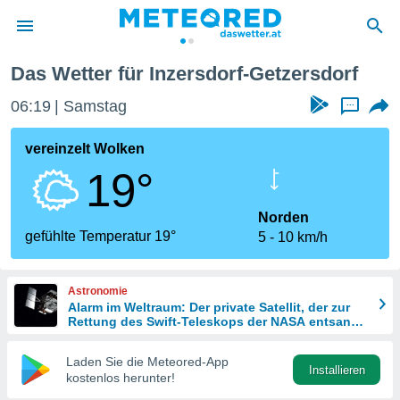
Das Wetter für Inzersdorf-Getzersdorf
politik
06:19
Samstag
...
von
at) wurde
vereinzelt Wolken
uten
19°
m
llen, dass
estellten
Norden
nen von
gefühlte Temperatur 19°
5
10 km/h
tät sind.
 diese
er die
Astronomie
Optionen
Alarm im Weltraum: Der private Satellit, der zur
Rettung des Swift-Teleskops der NASA entsandt
wurde
 cookies
Laden Sie die Meteored-App
s adgang
Installieren
kostenlos herunter!
gitale