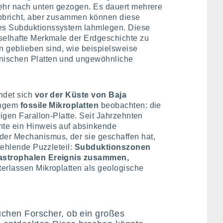
mehr nach unten gezogen. Es dauert mehrere
abbricht, aber zusammen können diese
es Subduktionssystem lahmlegen. Diese
tselhafte Merkmale der Erdgeschichte zu
en geblieben sind, wie beispielsweise
nischen Platten und ungewöhnliche
ndet sich
vor der Küste von Baja
langem
fossile Mikroplatten
beobachten: die
sigen Farallon-Platte. Seit Jahrzehnten
nte ein Hinweis auf absinkende
er Mechanismus, der sie geschaffen hat,
 fehlende Puzzleteil:
Subduktionszonen
tastrophalen Ereignis zusammen,
erlassen Mikroplatten als geologische
suchen Forscher, ob ein großes