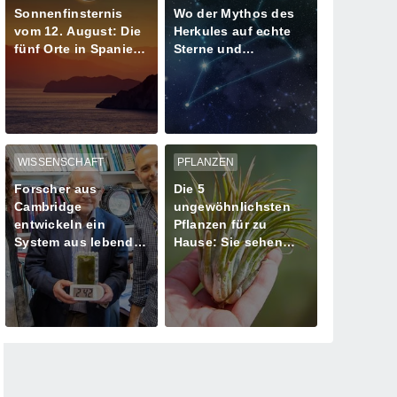
Sonnenfinsternis
Wo der Mythos des
vom 12. August: Die
Herkules auf echte
fünf Orte in Spanien
Sterne und
mit mehr als einer
Meteoritenschauer
Minute Dunkelheit
trifft
WISSENSCHAFT
PFLANZEN
Forscher aus
Die 5
Cambridge
ungewöhnlichsten
entwickeln ein
Pflanzen für zu
System aus lebenden
Hause: Sie sehen
Algen zur
aus, als kämen sie
Stromversorgung
von einem anderen
Planeten!