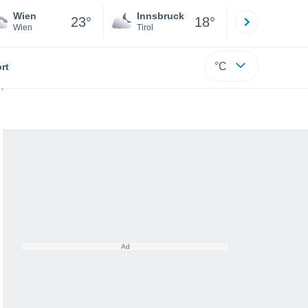
Wien
Innsbruck
Salzburg
23°
18°
Wien
Tirol
Salzburg
°C
rt
haben?