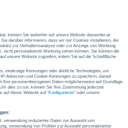
um hochauflösende Bilder von Verwerfungen
en zu erstellen, wodurch die Bruchstellen
ind, können Sie weiterhin auf unsere Website daswetter.at
ordwestens sichtbar wurden.
 Sie darüber informieren, dass wir nur Cookies installieren, die
 Cookies zur Verhaltensanalyse oder zur Anzeige von Werbung
e, nicht personalisierte Werbung sehen können. Sie können die
uf unsere Website zugreifen, indem Sie auf die Schaltfläche
s, eindeutige Kennungen oder ähnliche Technologien, um
 IP-Adressen und Cookie-Kennungen zu speichern, darauf
iten Ihre personenbezogenen Daten möglicherweise auf Grundlage
Um dies zu tun, können Sie Ihre Zustimmung jederzeit
 auf dieser Website auf "
Konfigurieren
" oder unsere
ngen:
ät, verwendung reduzierter Daten zur Auswahl von
bung, verwendung von Profilen zur Auswahl personalisierter