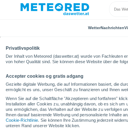
Wetter
Nachrichten
V
ALLE
AKTUELL
WISSENSCHAFT
ASTRONOMIE
P
Privatlivspolitik
Der Inhalt von Meteored (daswetter.at) wurde von Fachleuten erst
von hoher Qualität sind. Sie können diese Website über die fol
Accepter cookies og gratis adgang
Gezielte digitale Werbung, die auf Informationen basiert, die 
ermöglicht es uns, unser Geschäft zu finanzieren und Ihnen weit
Home
Nachrichten
Aktuell
Die Erdkruste im pa
Wenn Sie auf die Schaltfläche "Akzeptieren und fortfahren" kli
Installation aller Cookies zu, unabhängig davon, ob es sich um 
uns ermöglichen, das Verhalten auf der Website zu verfolgen und
Die Erdkruste im pazi
Ihnen darauf basierende Werbung und personalisierte Inhalte an
Cookie-Richtlinie
. Sie können Ihre Zustimmung jederzeit widerru
auseinander: Könnte 
unteren Rand unserer Website klicken.