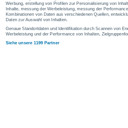
Werbung, erstellung von Profilen zur Personalisierung von Inhal
Inhalte, messung der Werbeleistung, messung der Performance v
Kombinationen von Daten aus verschiedenen Quellen, entwickl
Daten zur Auswahl von Inhalten.
Genaue Standortdaten und Identifikation durch Scannen von En
Werbeleistung und der Performance von Inhalten, Zielgruppen
Siehe unsere 1199 Partner
Der nördliche Rand der Cascadia-Subduktionszone, wo sic
langsam unter die nordamerikanische Platte schieben, schl
Platte abbrechen, während die verbleibende Platte weiter a
Francisco Martín León
16
Meteored Spanien
Mit beispielloser Klarheit haben W
Kollisionspunkt, an dem eine tektonisc
während des Bruchs direkt beobachtet.
Entdeckung wirft ein neues Licht auf d