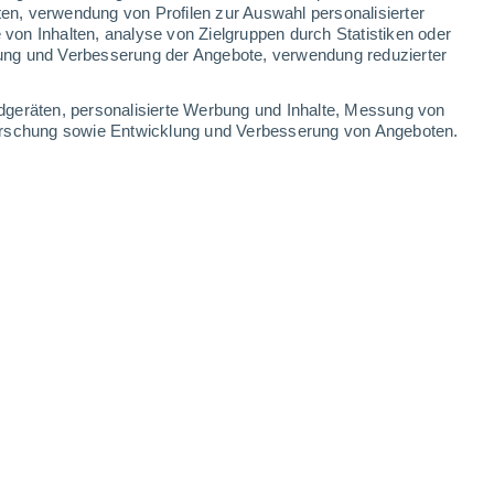
ten, verwendung von Profilen zur Auswahl personalisierter
on Inhalten, analyse von Zielgruppen durch Statistiken oder
ung und Verbesserung der Angebote, verwendung reduzierter
dgeräten, personalisierte Werbung und Inhalte, Messung von
forschung sowie Entwicklung und Verbesserung von Angeboten.
h die Juan-de-Fuca-Platte (JdF) und die Explorer-Platte (Exp)
ießt sich nach und nach Stück für Stück, wobei kleine Teile der
btaucht, bis der nächste Bruch auftritt.
.10.2025 - 18:11 Uhr
8 min
issenschaftler eine Subduktionszone
(den
he Platte unter eine andere abtaucht)
 Die in Science Advances veröffentlichte
ie Entwicklung der Erdoberfläche und wirft