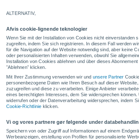
haben?
ALTERNATIV,
Forscher verwendeten Schallwellen, 
Afvis cookie-lignende teknologier
und Brüchen tief unter dem Meeresbod
Wenn Sie mit der Installation von Cookies nicht einverstanden s
der Platte in Teilen des pazifischen N
zugreifen, indem Sie sich registrieren. In diesem Fall werden wir
für die Navigation auf der Website notwendig sind, aber keine
oder personalisierten Inhalten verwenden, obwohl Sie allgemein
Installation von Cookies ablehnen und über dieses Abonnement a
"Ablehnen" klicken.
Mit Ihrer Zustimmung verwenden wir und
unsere Partner
Cookie
personenbezogene Daten wie Ihren Besuch auf dieser Website,
zuzugreifen und diese zu verarbeiten. Einige Anbieter verarbe
eines berechtigten Interesses, dem Sie widersprechen können. 
widerrufen oder der Datenverarbeitung widersprechen, indem Sie
Cookie-Richtlinie
klicken.
Vi og vores partnere gør følgende under databehandli
Speichern von oder Zugriff auf Informationen auf einem Endger
Werbeanzeigen, erstellung von Profilen für personalisierte Wer