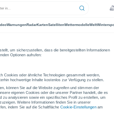
ideo
Warnungen
Radar
Karten
Satelliten
Wettermodelle
Welt
Winterspo
FLANZEN
FREIZEIT
ellt, um sicherzustellen, dass die bereitgestellten Informationen
genden Optionen aufrufen:
durch Cookies oder ähnliche Technologien gesammelt werden,
erhin hochwertige Inhalte kostenlos zur Verfügung zu stellen.
zifischen Nordwesten bricht auseinander: Könnte dies Konsequenzen 
cken, können Sie auf die Website zugreifen und stimmen der
unsere eigenen Cookies oder die unserer Partner handelt, die es
 zu analysieren sowie ein spezifisches Profil zu erstellen, um
fischen Nordwesten bricht
zuzeigen. Weitere Informationen finden Sie in unserer
fen, indem Sie auf die Schaltfläche
Cookie-Einstellungen
am
dies Konsequenzen