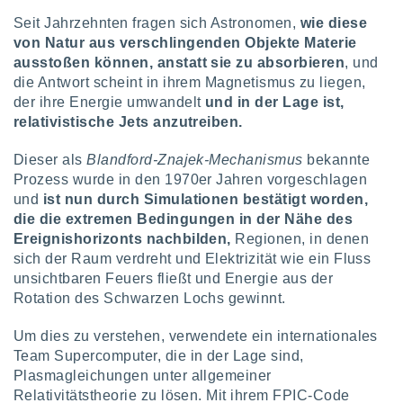
Seit Jahrzehnten fragen sich Astronomen,
wie diese
von Natur aus verschlingenden Objekte Materie
IV,
ausstoßen können, anstatt sie zu absorbieren
, und
die Antwort scheint in ihrem Magnetismus zu liegen,
kie-
der ihre Energie umwandelt
und in der Lage ist,
er
relativistische Jets anzutreiben.
it der
n von
Dieser als
Blandford-Znajek-Mechanismus
bekannte
cht
Prozess wurde in den 1970er Jahren vorgeschlagen
den sind,
und
ist nun durch Simulationen bestätigt worden,
 weiterhin
die die extremen Bedingungen in der Nähe des
 Website
Ereignishorizonts nachbilden,
Regionen, in denen
t
sich der Raum verdreht und Elektrizität wie ein Fluss
 indem Sie
unsichtbaren Feuers fließt und Energie aus der
ieren. In
l werden
Rotation des Schwarzen Lochs gewinnt.
über
, dass wir
Um dies zu verstehen, verwendete ein internationales
s
Team Supercomputer, die in der Lage sind,
, die für die
Plasmagleichungen unter allgemeiner
auf der
Relativitätstheorie zu lösen. Mit ihrem FPIC-Code
twendig