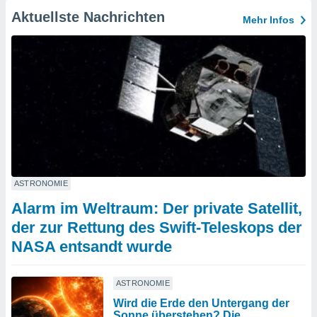
Aktuellste Nachrichten
Mehr Infos
ASTRONOMIE
Alarm im Weltraum: Der private Satellit,
der zur Rettung des Swift-Teleskops der
NASA entsandt wurde
ASTRONOMIE
Wird die Erde den Untergang der
Sonne überstehen? Die