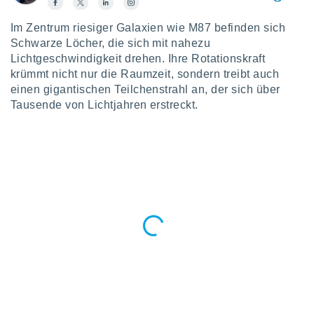
okies oder
 Partner
Im Zentrum riesiger Galaxien wie M87 befinden sich
e es uns
Schwarze Löcher, die sich mit nahezu
n, das
uf der
Lichtgeschwindigkeit drehen. Ihre Rotationskraft
 verfolgen
krümmt nicht nur die Raumzeit, sondern treibt auch
lysieren
einen gigantischen Teilchenstrahl an, der sich über
Tausende von Lichtjahren erstreckt.
s Profil zu
um Ihnen
ierende
nd
erte Inhalte
. Weitere
nen finden
rer
tlinie
. Sie
e
 jederzeit
, indem Sie
altfläche
stellungen
n Rand
bsite