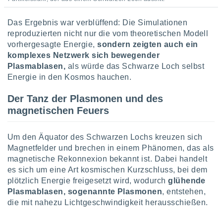
indeutige
 oder
Das Ergebnis war verblüffend: Die Simulationen
reproduzierten nicht nur die vom theoretischen Modell
en, um
vorhergesagte Energie,
sondern zeigten auch ein
ezogene
Ihren
komplexes Netzwerk sich bewegender
 dieser
Plasmablasen,
als würde das Schwarze Loch selbst
P-Adressen
Energie in den Kosmos hauchen.
-
 zu
Der Tanz der Plasmonen und des
 darauf
magnetischen Feuers
n und diese
ten. Einige
rarbeiten
Um den Äquator des Schwarzen Lochs kreuzen sich
Magnetfelder und brechen in einem Phänomen, das als
ezogenen
icherweise
magnetische Rekonnexion bekannt ist. Dabei handelt
age eines
es sich um eine Art kosmischen Kurzschluss, bei dem
en
plötzlich Energie freigesetzt wird, wodurch
glühende
, dem Sie
Plasmablasen, sogenannte Plasmonen
, entstehen,
hen
die mit nahezu Lichtgeschwindigkeit herausschießen.
 dies zu
 Sie Ihre