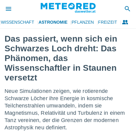
WISSENSCHAFT
ASTRONOMIE
PFLANZEN
FREIZEIT
politik
Das passiert, wenn sich ein
von
Schwarzes Loch dreht: Das
at) wurde
uten
Phänomen, das
m
Wissenschaftler in Staunen
llen, dass
estellten
versetzt
nen von
tät sind.
 diese
Neue Simulationen zeigen, wie rotierende
er die
Schwarze Löcher ihre Energie in kosmische
Optionen
Teilchenstrahlen umwandeln, indem sie
Magnetismus, Relativität und Turbulenz in einem
 cookies
Tanz vereinen, der die Grenzen der modernen
s adgang
Astrophysik neu definiert.
gitale