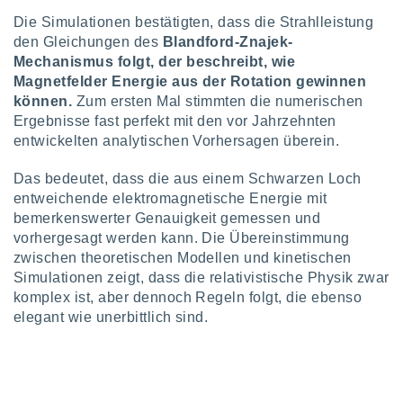
ntwicklung
Die Simulationen bestätigten, dass die Strahlleistung
serung der
den Gleichungen des
Blandford-Znajek-
g
Mechanismus folgt, der beschreibt, wie
 Daten zur
Magnetfelder Energie aus der Rotation gewinnen
n Inhalten.
können.
Zum ersten Mal stimmten die numerischen
Ergebnisse fast perfekt mit den vor Jahrzehnten
ten und
entwickelten analytischen Vorhersagen überein.
ion durch
on
Das bedeutet, dass die aus einem Schwarzen Loch
,
entweichende elektromagnetische Energie mit
erte
bemerkenswerter Genauigkeit gemessen und
d Inhalte,
vorhergesagt werden kann. Die Übereinstimmung
on
zwischen theoretischen Modellen und kinetischen
ung und der
ce von
Simulationen zeigt, dass die relativistische Physik zwar
komplex ist, aber dennoch Regeln folgt, die ebenso
nforschung
elegant wie unerbittlich sind.
icklung
serung von
.
sere 1199