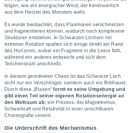
von
folgen, wie ein energischer Wind, der kontinuierlich
erte
aus dem Herzen des Monsters weht.
verwendung
n zur
Es wurde beobachtet, dass Plasmonen verschmelzen
und fragmentieren können, wodurch noch komplexere
erter
Strukturen entstehen. In Schwarzen Löchern mit
rstellung
extremer Rotation spalten sich einige direkt am Rand
n zur
des Horizonts, wobei ein Fragment in die Leere fällt,
ierung von
verwendung
während ein anderes entweicht und sich dem
n zur
Teilchenstrahl anschließt.
erter
In diesem geordneten Chaos ist das Schwarze Loch
essung der
nicht nur ein Verschlinger, sondern auch ein Bildhauer.
ung,
Durch diese „Blasen“
formt es seine Umgebung
und
er
gibt einen Teil seiner eigenen Rotationsenergie an
ce von
analyse von
den Weltraum ab;
ein Prozess, der Magnetismus,
n durch
Schwerkraft und Relativität in einer unsichtbaren
 oder
Choreografie vereint.
onen von
Die Unterschrift des Mechanismus
nen