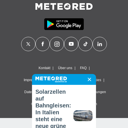
Kontakt
Über uns
FAQ
Impressum & Nutzungsbedingungen
Cookies
Solarzellen
Datenschutzerklärung
Datenschutz-Einstellungen
auf
© 2026 Meteored. Alle Rechte vorbehalten
Bahngleisen:
In Italien
steht eine
neue grüne