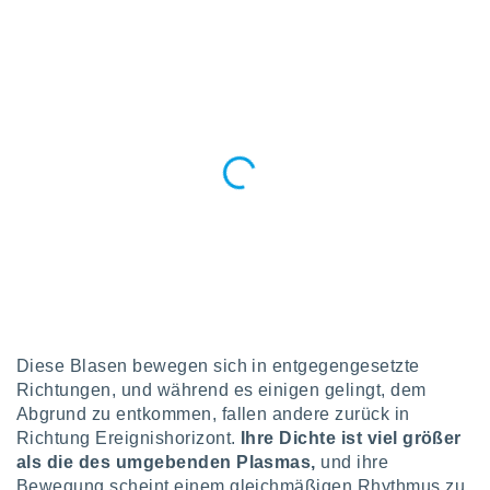
 jederzeit
oder der
beitung
hen, indem
ser
f "
en
" oder
tlinie
es
gør
 under
ndlingen:
von oder
Diese Blasen bewegen sich in entgegengesetzte
nen auf
erät,
Richtungen, und während es einigen gelingt, dem
g
Abgrund zu entkommen, fallen andere zurück in
 Daten zur
Richtung Ereignishorizont.
Ihre Dichte ist viel größer
on
als die des umgebenden Plasmas,
und ihre
igen,
Bewegung scheint einem gleichmäßigen Rhythmus zu