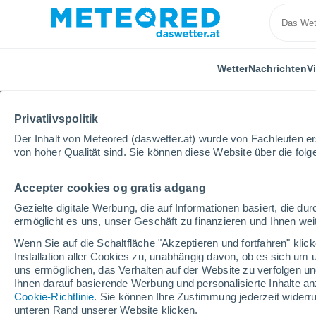
Wetter
Nachrichten
V
ALLE
AKTUELL
WISSENSCHAFT
ASTRONOMIE
P
Privatlivspolitik
Der Inhalt von Meteored (daswetter.at) wurde von Fachleuten erst
von hoher Qualität sind. Sie können diese Website über die fol
Accepter cookies og gratis adgang
Gezielte digitale Werbung, die auf Informationen basiert, die 
ermöglicht es uns, unser Geschäft zu finanzieren und Ihnen weit
Home
Nachrichten
Aktuell
Seite 3
Wenn Sie auf die Schaltfläche "Akzeptieren und fortfahren" kli
Installation aller Cookies zu, unabhängig davon, ob es sich um 
Aktuell
uns ermöglichen, das Verhalten auf der Website zu verfolgen und
Ihnen darauf basierende Werbung und personalisierte Inhalte an
Cookie-Richtlinie
. Sie können Ihre Zustimmung jederzeit widerru
Tausende Vögel ziehen in
unteren Rand unserer Website klicken.