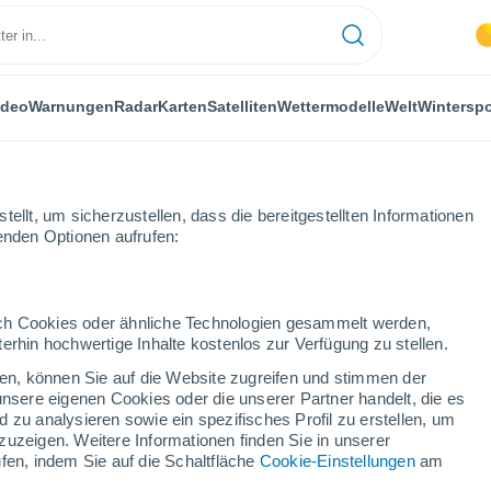
ideo
Warnungen
Radar
Karten
Satelliten
Wettermodelle
Welt
Winterspo
FLANZEN
FREIZEIT
ellt, um sicherzustellen, dass die bereitgestellten Informationen
genden Optionen aufrufen:
durch Cookies oder ähnliche Technologien gesammelt werden,
erhin hochwertige Inhalte kostenlos zur Verfügung zu stellen.
cken, können Sie auf die Website zugreifen und stimmen der
unsere eigenen Cookies oder die unserer Partner handelt, die es
 zu analysieren sowie ein spezifisches Profil zu erstellen, um
zuzeigen. Weitere Informationen finden Sie in unserer
12 Mai
fen, indem Sie auf die Schaltfläche
Cookie-Einstellungen
am
 ihre Sommerquartiere: Hier erfährst du, warum sie diese Reise