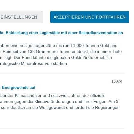
t mit gewissen Risiken verbunden. Hier sind die Details.
EINSTELLUNGEN
AKZEPTIEREN UND FORTFAHREN
17 Apr
o: Entdeckung einer Lagerstätte mit einer Rekordkonzentration an
ben eine riesige Lagerstätte mit rund 1.000 Tonnen Gold und
 Reinheit von 138 Gramm pro Tonne entdeckt, die in einer Tiefe
rn liegt. Der Fund könnte die globalen Goldmärkte erheblich
rategische Mineralreserven stärken.
16 Apr
ur Energiewende auf
berster Klimaschützer und seit zwei Jahren der offizielle
ahmen gegen die Klimaveränderungen und ihrer Folgen. Am 9.
en sehr deutlich an die Welt gewandt und fordert die Regierungen