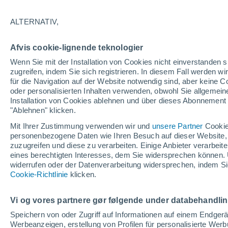
antreten
Der Vogelzug, eine der 
ALTERNATIV,
seinen Höhepunkt: Hunde
nach Nahrung und wärme
Afvis cookie-lignende teknologier
Wenn Sie mit der Installation von Cookies nicht einverstanden s
zugreifen, indem Sie sich registrieren. In diesem Fall werden wir
für die Navigation auf der Website notwendig sind, aber keine
Die Vereinigten Staaten 
oder personalisierten Inhalten verwenden, obwohl Sie allgemein
Dokumente enthüllen
Installation von Cookies ablehnen und über dieses Abonnement a
Die Vereinigten Staaten
"Ablehnen" klicken.
darunter bisher unveröffe
Mit Ihrer Zustimmung verwenden wir und
unsere Partner
Cookie
Debatte über nicht ident
personenbezogene Daten wie Ihren Besuch auf dieser Website,
Lebens neu entfacht hat
zuzugreifen und diese zu verarbeiten. Einige Anbieter verarbe
eines berechtigten Interesses, dem Sie widersprechen können. 
widerrufen oder der Datenverarbeitung widersprechen, indem Sie
Cookie-Richtlinie
klicken.
Müssen wir die Natur re
bekämpfen?
Vi og vores partnere gør følgende under databehandli
In unserer anthropogene
Natur lässt sich nach u
Speichern von oder Zugriff auf Informationen auf einem Endger
wenn wir den Klimawande
Werbeanzeigen, erstellung von Profilen für personalisierte Wer