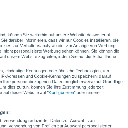
größten natürlichen Wanderungen auf der Erde, erreicht im Mai
rte Millionen Vögel erheben sich in die Lüfte, um auf der Suche
rem Wetter ihre Sommerbrutgebiete zu erreichen.
ind, können Sie weiterhin auf unsere Website daswetter.at
 Sie darüber informieren, dass wir nur Cookies installieren, die
11 Mai
 Cookies zur Verhaltensanalyse oder zur Anzeige von Werbung
öffnen ihre geheimen Akten zu UFOs: Was die ersten freigegebenen
e, nicht personalisierte Werbung sehen können. Sie können die
uf unsere Website zugreifen, indem Sie auf die Schaltfläche
 haben damit begonnen, offizielle Akten zu UFOs freizugeben,
ntlichte Videos, Fotos und Militärberichte, was die weltweite
s, eindeutige Kennungen oder ähnliche Technologien, um
ifizierte Luftphänomene und die mögliche Existenz außerirdischen
 IP-Adressen und Cookie-Kennungen zu speichern, darauf
.
iten Ihre personenbezogenen Daten möglicherweise auf Grundlage
Um dies zu tun, können Sie Ihre Zustimmung jederzeit
 auf dieser Website auf "
Konfigurieren
" oder unsere
07 Mai
parieren oder uns um sie kümmern, um den Klimawandel zu
ngen:
n Weltanschauung steht der Mensch im Mittelpunkt, und die
nseren Bedürfnissen formen. Diese Sichtweise muss sich ändern,
ät, verwendung reduzierter Daten zur Auswahl von
l bewältigen wollen.
bung, verwendung von Profilen zur Auswahl personalisierter