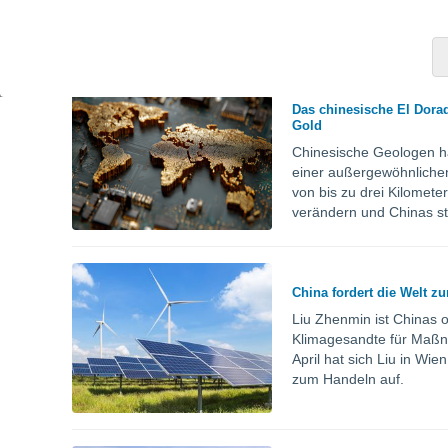
wiederholen, doch das is
Das chinesische El Dorad
Gold
Chinesische Geologen ha
einer außergewöhnlichen
von bis zu drei Kilomete
verändern und Chinas st
China fordert die Welt z
Liu Zhenmin ist Chinas o
Klimagesandte für Maßn
April hat sich Liu in Wi
zum Handeln auf.