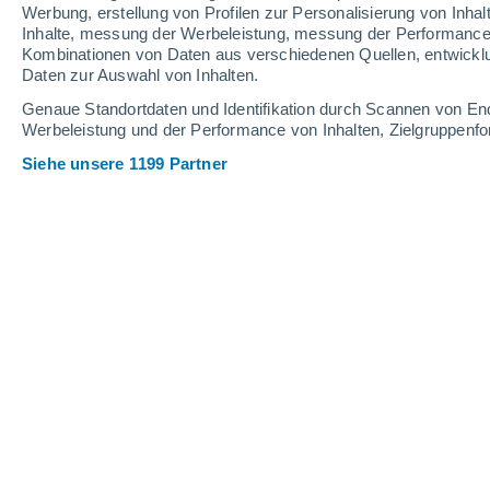
Werbung, erstellung von Profilen zur Personalisierung von Inhal
Inhalte, messung der Werbeleistung, messung der Performance v
Kombinationen von Daten aus verschiedenen Quellen, entwickl
Daten zur Auswahl von Inhalten.
Dies sind die Namen der 
Genaue Standortdaten und Identifikation durch Scannen von En
2026
Werbeleistung und der Performance von Inhalten, Zielgruppen
Die Namen werden von ei
Siehe unsere 1199 Partner
Meteorologie ausgewählt,
geordneten Namen führt
Neue Studie erklärt: Wa
Mitten in der Nacht wach
Schlaf sei gestört. Doch 