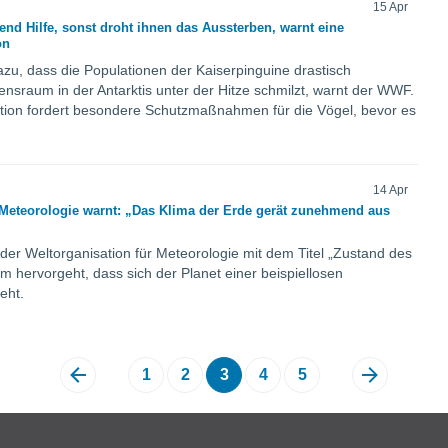
15 Apr
nd Hilfe, sonst droht ihnen das Aussterben, warnt eine
on
zu, dass die Populationen der Kaiserpinguine drastisch
nsraum in der Antarktis unter der Hitze schmilzt, warnt der WWF.
tion fordert besondere Schutzmaßnahmen für die Vögel, bevor es
14 Apr
 Meteorologie warnt: „Das Klima der Erde gerät zunehmend aus
 der Weltorganisation für Meteorologie mit dem Titel „Zustand des
m hervorgeht, dass sich der Planet einer beispiellosen
eht.
1
2
3
4
5