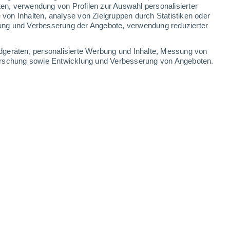
ten, verwendung von Profilen zur Auswahl personalisierter
on Inhalten, analyse von Zielgruppen durch Statistiken oder
ung und Verbesserung der Angebote, verwendung reduzierter
04 Mai
Hurrikane für den Atlantik und den östlichen Nordpazifik im Jahr
dgeräten, personalisierte Werbung und Inhalte, Messung von
forschung sowie Entwicklung und Verbesserung von Angeboten.
nem speziellen Hurrikan-Ausschuss der Weltorganisation für
 der für jedes Becken eine rotierende Liste mit 21 alphabetisch
.
03 Mai
rum wir um 03:00 Uhr nachts aufwachen
 werden und sofort kreisen die Gedanken. Viele fürchten, ihr
genau das Gegenteil ist oft der Fall.
26 Apr