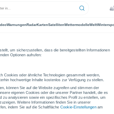
ideo
Warnungen
Radar
Karten
Satelliten
Wettermodelle
Welt
Winterspo
FLANZEN
FREIZEIT
ellt, um sicherzustellen, dass die bereitgestellten Informationen
genden Optionen aufrufen:
durch Cookies oder ähnliche Technologien gesammelt werden,
erhin hochwertige Inhalte kostenlos zur Verfügung zu stellen.
igen Jeans aus Hanf hergestellt werden?
cken, können Sie auf die Website zugreifen und stimmen der
unsere eigenen Cookies oder die unserer Partner handelt, die es
 zu analysieren sowie ein spezifisches Profil zu erstellen, um
gen Jeans aus Hanf
zuzeigen. Weitere Informationen finden Sie in unserer
fen, indem Sie auf die Schaltfläche
Cookie-Einstellungen
am