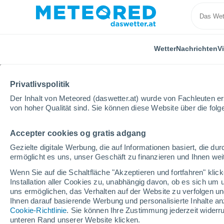
Wetter
Nachrichten
V
ALLE
AKTUELL
WISSENSCHAFT
ASTRONOMIE
P
Privatlivspolitik
Der Inhalt von Meteored (daswetter.at) wurde von Fachleuten erst
von hoher Qualität sind. Sie können diese Website über die fol
Accepter cookies og gratis adgang
Gezielte digitale Werbung, die auf Informationen basiert, die 
ermöglicht es uns, unser Geschäft zu finanzieren und Ihnen weit
Home
Nachrichten
Aktuell
Könnten Ihre zukünft
Wenn Sie auf die Schaltfläche "Akzeptieren und fortfahren" kli
Installation aller Cookies zu, unabhängig davon, ob es sich um 
uns ermöglichen, das Verhalten auf der Website zu verfolgen und
Könnten Ihre zukünfti
Ihnen darauf basierende Werbung und personalisierte Inhalte an
Cookie-Richtlinie
. Sie können Ihre Zustimmung jederzeit widerru
hergestellt werden?
unteren Rand unserer Website klicken.