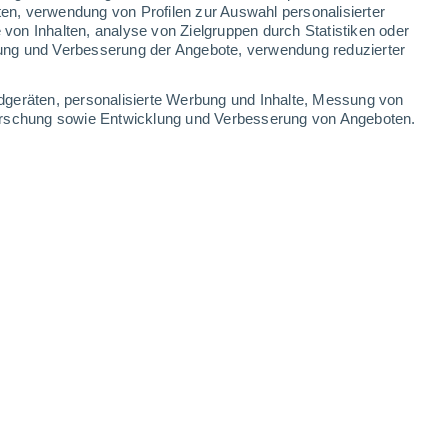
ten, verwendung von Profilen zur Auswahl personalisierter
on Inhalten, analyse von Zielgruppen durch Statistiken oder
ung und Verbesserung der Angebote, verwendung reduzierter
dgeräten, personalisierte Werbung und Inhalte, Messung von
forschung sowie Entwicklung und Verbesserung von Angeboten.
ourcenintensiv.
06.10.2025 - 19:08 Uhr
4 min
 Bekleidungsmarken haben ein Projekt ins
von Hanf
als Alternative zu herkömmlicher
n.
aus Hanf sowohl in Bezug auf die
tivität mit Baumwolle mithalten oder diese