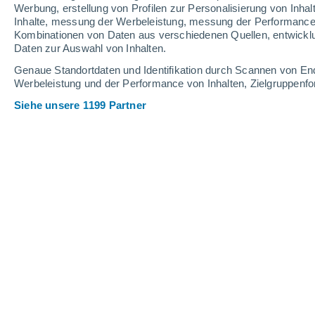
Werbung, erstellung von Profilen zur Personalisierung von Inhal
Inhalte, messung der Werbeleistung, messung der Performance v
Kombinationen von Daten aus verschiedenen Quellen, entwickl
Daten zur Auswahl von Inhalten.
Genaue Standortdaten und Identifikation durch Scannen von En
Werbeleistung und der Performance von Inhalten, Zielgruppen
Siehe unsere 1199 Partner
Jeans sind weltweit beliebt, aber ihre Herstellung ist ress
Catherine Early
Meteored Vereinigtes
Königreich
Modeinnovatoren und eine Gruppe von
Leben gerufen, um
die Verwendung 
Baumwolle in Denim zu beschleunige
Das Projekt soll zeigen, dass Denim 
Leistungsfähigkeit als auch die Attrak
sogar übertreffen kann.