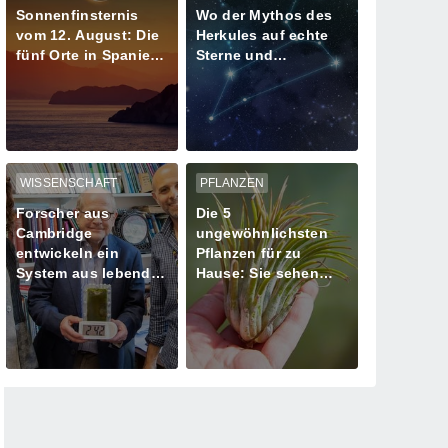
Sonnenfinsternis
Wo der Mythos des
vom 12. August: Die
Herkules auf echte
fünf Orte in Spanien
Sterne und
mit mehr als einer
Meteoritenschauer
Minute Dunkelheit
trifft
WISSENSCHAFT
PFLANZEN
Forscher aus
Die 5
Cambridge
ungewöhnlichsten
entwickeln ein
Pflanzen für zu
System aus lebenden
Hause: Sie sehen
Algen zur
aus, als kämen sie
Stromversorgung
von einem anderen
Planeten!