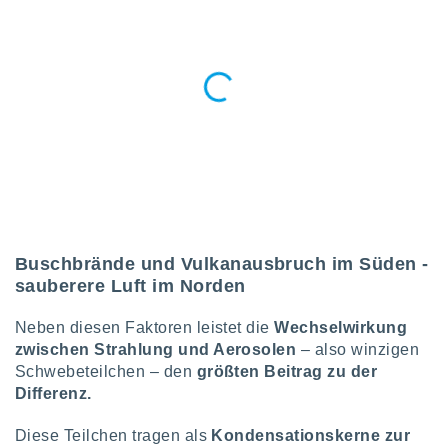
 jederzeit
oder der
beitung
hen, indem
ser
f "
en
" oder
tlinie
es
gør
 under
Buschbrände und Vulkanausbruch im Süden -
ndlingen:
sauberere Luft im Norden
von oder
Neben diesen Faktoren leistet die
Wechselwirkung
nen auf
zwischen Strahlung und Aerosolen
– also winzigen
erät,
Schwebeteilchen – den
größten Beitrag zu der
g
 Daten zur
Differenz.
on
igen,
Diese Teilchen tragen als
Kondensationskerne zur