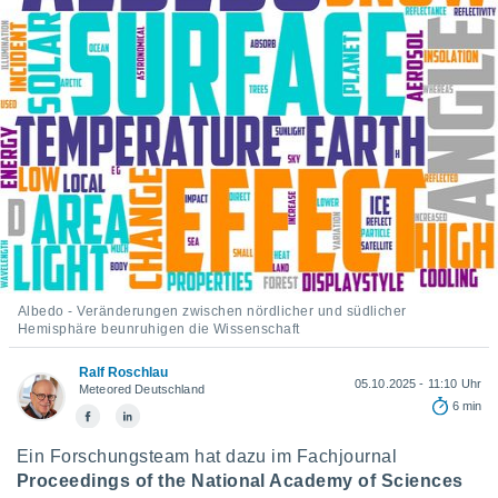
ie auf
en basiert,
Cookies
che
en
 werden,
 es uns,
AKZEPTIEREN
häft zu
UND
n und Ihnen
FORTFAHREN
hochwertige
tenlos zur
u stellen.
EINSTELLUNGEN
uf die
he
Albedo - Veränderungen zwischen nördlicher und südlicher
en und
Hemisphäre beunruhigen die Wissenschaft
 klicken,
 auf die
Ralf Roschlau
greifen und
05.10.2025 - 11:10 Uhr
Meteored Deutschland
er
6 min
 aller
,
Ein Forschungsteam hat dazu im Fachjournal
 davon, ob
Proceedings of the National Academy of Sciences
 unsere