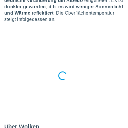
deutliche Veränderung der Albedo
eingetreten. Es ist
tner
dunkler geworden, d.h. es wird weniger Sonnenlicht
und Wärme reflektiert
. Die Oberflächentemperatur
steigt infolgedessen an.
Über Wolken