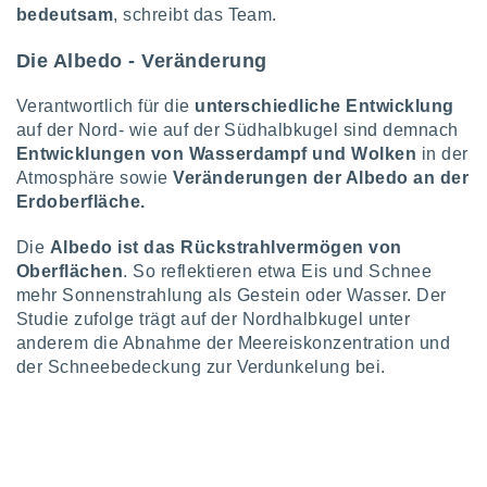
bedeutsam
, schreibt das Team.
indeutige
 oder
Die Albedo - Veränderung
en, um
ezogene
Verantwortlich für die
unterschiedliche Entwicklung
Ihren
auf der Nord- wie auf der Südhalbkugel sind demnach
 dieser
Entwicklungen von Wasserdampf und Wolken
in der
P-Adressen
Atmosphäre sowie
Veränderungen der Albedo an der
-
Erdoberfläche.
 zu
 darauf
n und diese
Die
Albedo ist das Rückstrahlvermögen von
ten. Einige
Oberflächen
. So reflektieren etwa Eis und Schnee
rarbeiten
mehr Sonnenstrahlung als Gestein oder Wasser. Der
Studie zufolge trägt auf der Nordhalbkugel unter
ezogenen
anderem die Abnahme der Meereiskonzentration und
icherweise
der Schneebedeckung zur Verdunkelung bei.
age eines
en
, dem Sie
hen
 dies zu
 Sie Ihre