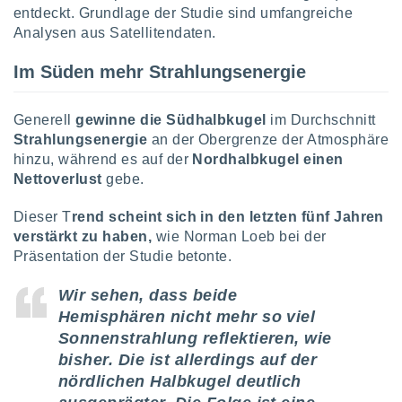
entdeckt. Grundlage der Studie sind umfangreiche
Analysen aus Satellitendaten.
IV,
Im Süden mehr Strahlungsenergie
kie-
er
Generell
gewinne die Südhalbkugel
im Durchschnitt
Strahlungsenergie
an der Obergrenze der Atmosphäre
it der
n von
hinzu, während es auf der
Nordhalbkugel einen
cht
Nettoverlust
gebe.
den sind,
 weiterhin
Dieser T
rend scheint sich in den letzten fünf Jahren
 Website
verstärkt zu haben,
wie Norman Loeb bei der
t
Präsentation der Studie betonte.
 indem Sie
ieren. In
Wir sehen, dass beide
l werden
über
Hemisphären nicht mehr so viel
, dass wir
Sonnenstrahlung reflektieren, wie
s
bisher. Die ist allerdings auf der
, die für die
nördlichen Halbkugel deutlich
auf der
twendig