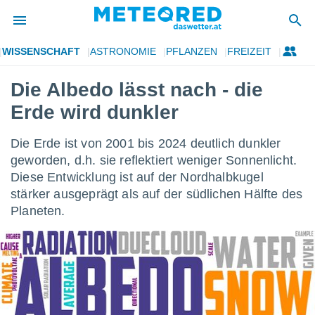
WISSENSCHAFT
ASTRONOMIE
PFLANZEN
FREIZEIT
politik
Die Albedo lässt nach - die
von
Erde wird dunkler
at) wurde
uten
m
Die Erde ist von 2001 bis 2024 deutlich dunkler
llen, dass
geworden, d.h. sie reflektiert weniger Sonnenlicht.
estellten
Diese Entwicklung ist auf der Nordhalbkugel
nen von
tät sind.
stärker ausgeprägt als auf der südlichen Hälfte des
 diese
Planeten.
er die
Optionen
 cookies
s adgang
gitale