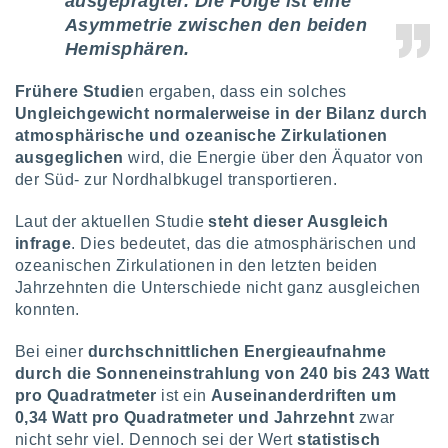
ausgeprägter. Die Folge ist eine
keine
Asymmetrie zwischen den beiden
r
Hemisphären.
analyse
nzeige von
der
Frühere Studie
n ergaben, dass ein solches
erten
Ungleichgewicht normalerweise in der Bilanz durch
erwenden,
atmosphärische und ozeanische Zirkulationen
ausgeglichen
wird, die Energie über den Äquator von
 nicht
der Süd- zur Nordhalbkugel transportieren.
erte
ehen
Laut der aktuellen Studie
steht dieser Ausgleich
e können
ation von
infrage
. Dies bedeutet, das die atmosphärischen und
lehnen und
ozeanischen Zirkulationen in den letzten beiden
s
Jahrzehnten die Unterschiede nicht ganz ausgleichen
t auf
konnten.
site
 indem Sie
Bei einer
durchschnittlichen Energieaufnahme
altfläche
durch die Sonneneinstrahlung von 240 bis 243 Watt
 klicken.
pro Quadratmeter
ist ein
Auseinanderdriften um
Zustimmung
0,34 Watt pro Quadratmeter und Jahrzehnt
zwar
wir und
nicht sehr viel. Dennoch sei der Wert
statistisch
tner