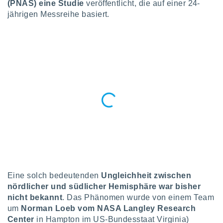
(PNAS) eine Studie
veröffentlicht, die auf einer 24-
okies oder
 Partner
jährigen Messreihe basiert.
e es uns
n, das
uf der
 verfolgen
lysieren
s Profil zu
um Ihnen
ierende
nd
erte Inhalte
. Weitere
nen finden
rer
tlinie
. Sie
e
 jederzeit
Eine solch bedeutenden
Ungleichheit zwischen
, indem Sie
nördlicher und südlicher Hemisphäre war bisher
altfläche
nicht bekannt
. Das Phänomen wurde von einem Team
stellungen
um
Norman Loeb vom NASA Langley Research
n Rand
Center
in Hampton im US-Bundesstaat Virginia)
bsite