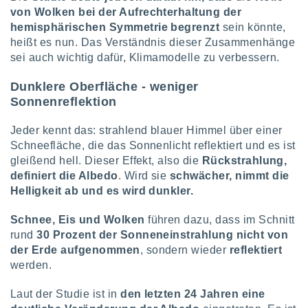
ntwicklung
von Wolken bei der Aufrechterhaltung der
serung der
hemisphärischen Symmetrie begrenzt
sein könnte,
heißt es nun. Das Verständnis dieser Zusammenhänge
g
sei auch wichtig dafür, Klimamodelle zu verbessern.
 Daten zur
n Inhalten.
Dunklere Oberfläche - weniger
Sonnenreflektion
ten und
ion durch
Jeder kennt das: strahlend blauer Himmel über einer
on
Schneefläche, die das Sonnenlicht reflektiert und es ist
,
erte
gleißend hell. Dieser Effekt, also die
Rückstrahlung,
d Inhalte,
definiert die Albedo
. Wird sie
schwächer, nimmt die
on
Helligkeit ab und es wird dunkler.
ung und der
ce von
Schnee, Eis und Wolken
führen dazu, dass im Schnitt
rund
30 Prozent der Sonneneinstrahlung nicht von
nforschung
der Erde aufgenommen
, sondern wieder
reflektiert
icklung
serung von
werden.
.
Laut der Studie ist in
den letzten 24 Jahren eine
sere 1199