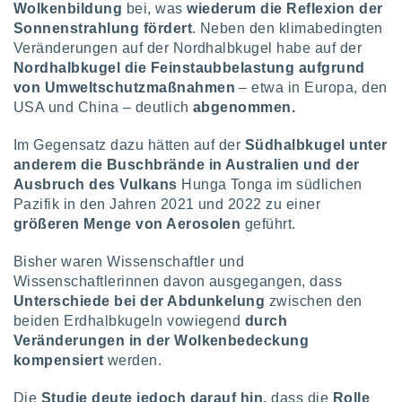
von
Wolkenbildung
bei, was
wiederum die Reflexion der
Sonnenstrahlung fördert
. Neben den klimabedingten
erte
Veränderungen auf der Nordhalbkugel habe auf der
verwendung
Nordhalbkugel die Feinstaubbelastung aufgrund
n zur
von Umweltschutzmaßnahmen
– etwa in Europa, den
erter
USA und China – deutlich
abgenommen.
rstellung
n zur
Im Gegensatz dazu hätten auf der
Südhalbkugel unter
ierung von
anderem die Buschbrände in Australien und der
verwendung
Ausbruch des Vulkans
Hunga Tonga im südlichen
n zur
Pazifik in den Jahren 2021 und 2022 zu einer
erter
größeren Menge von Aerosolen
geführt.
essung der
ung,
Bisher waren Wissenschaftler und
er
Wissenschaftlerinnen davon ausgegangen, dass
ce von
Unterschiede bei der Abdunkelung
zwischen den
analyse von
beiden Erdhalbkugeln vowiegend
durch
n durch
Veränderungen in der Wolkenbedeckung
 oder
onen von
kompensiert
werden.
nen
Die
Studie deute jedoch darauf hin,
dass die
Rolle