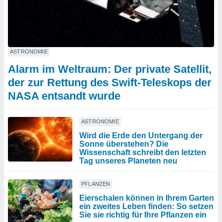
ASTRONOMIE
Alarm im Weltraum: Der private Satellit,
der zur Rettung des Swift-Teleskops der
NASA entsandt wurde
ASTRONOMIE
Wird die Erde den Untergang der
Sonne überstehen? Die
Wissenschaft schreibt den letzten
Tag unseres Planeten neu
PFLANZEN
Eierschalen können in Ihrem Garten
ein zweites Leben finden: So setzen
Sie sie richtig für Ihre Pflanzen ein