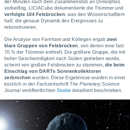
von
der Minuten nach dem Zusammenstoß an Dimorphos
vorbeiflog. LICIACube dokumentierte die Trümmer und
erte
verfolgte 104 Felsbrocken
, was den Wissenschaftlern
verwendung
half, die genaue Dynamik des Ereignisses zu
n zur
rekonstruieren.
erter
rstellung
Die Analyse von Farnham und Kollegen ergab
zwei
n zur
klare Gruppen von Felsbrocken
, von denen eine fast
ierung von
70 % der Trümmer enthielt. Die größere Gruppe, die mit
verwendung
hoher Geschwindigkeit nach Süden getrieben wurde,
n zur
scheint von großen Felsbrocken zu stammen
, die beim
Einschlag von DARTs Sonnenkollektoren
erter
zerbrochen
wurden. Diese Ergebnisse wurden in einer
essung der
ung,
kürzlich in der
Fachzeitschrift The Planetary Science
er
Journal
veröffentlichten
Studie
detailliert beschrieben.
ce von
analyse von
n durch
 oder
onen von
nen