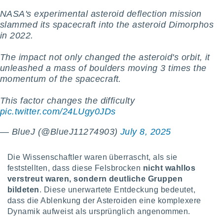
indeutige
NASA's experimental asteroid deflection mission
 oder
slammed its spacecraft into the asteroid Dimorphos
in 2022.
en, um
ezogene
Ihren
The impact not only changed the asteroid's orbit, it
 dieser
unleashed a mass of boulders moving 3 times the
P-Adressen
momentum of the spacecraft.
-
 zu
This factor changes the difficulty
 darauf
n und diese
pic.twitter.com/24LUgy0JDs
ten. Einige
rarbeiten
— BlueJ (@BlueJ11274903)
July 8, 2025
ezogenen
Die Wissenschaftler waren überrascht, als sie
icherweise
age eines
feststellten, dass diese Felsbrocken
nicht wahllos
en
verstreut waren, sondern deutliche Gruppen
, dem Sie
bildeten
. Diese unerwartete Entdeckung bedeutet,
hen
dass die Ablenkung der Asteroiden eine komplexere
 dies zu
Dynamik aufweist als ursprünglich angenommen.
 Sie Ihre