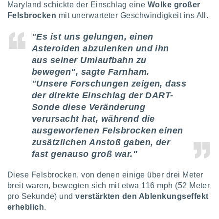
Maryland schickte der Einschlag eine
Wolke großer
keine
Felsbrocken
mit unerwarteter Geschwindigkeit ins All.
r
analyse
nzeige von
"Es ist uns gelungen, einen
der
Asteroiden abzulenken und ihn
erten
aus seiner Umlaufbahn zu
erwenden,
bewegen", sagte Farnham.
 nicht
"Unsere Forschungen zeigen, dass
erte
der direkte Einschlag der DART-
ehen
Sonde diese Veränderung
e können
verursacht hat, während die
ation von
lehnen und
ausgeworfenen Felsbrocken einen
s
zusätzlichen Anstoß gaben, der
t auf
fast genauso groß war."
site
 indem Sie
altfläche
Diese Felsbrocken, von denen einige über drei Meter
 klicken.
breit waren, bewegten sich mit etwa 116 mph (52 Meter
pro Sekunde) und
verstärkten den Ablenkungseffekt
Zustimmung
erheblich
.
wir und
tner