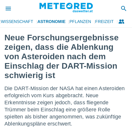
WISSENSCHAFT
ASTRONOMIE
PFLANZEN
FREIZEIT
politik
Neue Forschungsergebnisse
von
zeigen, dass die Ablenkung
at) wurde
uten
von Asteroiden nach dem
m
Einschlag der DART-Mission
llen, dass
estellten
schwierig ist
nen von
tät sind.
 diese
Die DART-Mission der NASA hat einen Asteroiden
er die
erfolgreich vom Kurs abgebracht. Neue
Optionen
Erkenntnisse zeigen jedoch, dass fliegende
Trümmer beim Einschlag eine größere Rolle
 cookies
spielten als bisher angenommen, was zukünftige
s adgang
Ablenkungspläne erschwert.
gitale