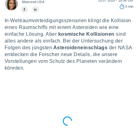
15.07.2025 - 18:06 Uhr
okies oder
Meteored USA
5 min
 Partner
e es uns
n, das
In Weltraumverteidigungsszenarien klingt die Kollision
uf der
eines Raumschiffs mit einem Asteroiden wie eine
 verfolgen
einfache Lösung. Aber
kosmische Kollisionen
sind
lysieren
alles andere als einfach. Bei der Untersuchung der
Folgen des jüngsten
Asteroideneinschlags
der NASA
s Profil zu
entdecken die Forscher neue Details, die unsere
um Ihnen
ierende
Vorstellungen vom Schutz des Planeten verändern
nd
könnten.
erte Inhalte
. Weitere
nen finden
rer
tlinie
. Sie
e
 jederzeit
, indem Sie
altfläche
stellungen
n Rand
bsite