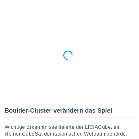
 jederzeit
oder der
beitung
hen, indem
ser
f "
en
" oder
tlinie
es
gør
 under
ndlingen:
von oder
nen auf
Boulder-Cluster verändern das Spiel
erät,
g
 Daten zur
Wichtige Erkenntnisse lieferte der LICIACube, ein
on
igen,
kleiner CubeSat der italienischen Weltraumbehörde,