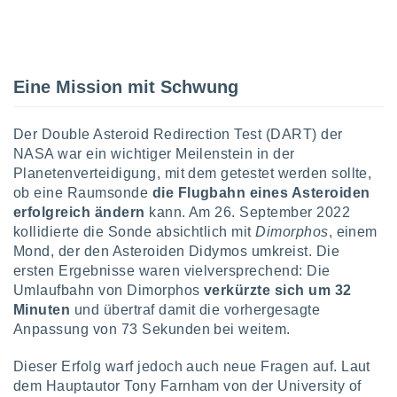
IV,
kie-
Eine Mission mit Schwung
er
Der Double Asteroid Redirection Test (DART) der
it der
NASA war ein wichtiger Meilenstein in der
n von
Planetenverteidigung, mit dem getestet werden sollte,
cht
den sind,
ob eine Raumsonde
die Flugbahn eines Asteroiden
 weiterhin
erfolgreich ändern
kann. Am 26. September 2022
 Website
kollidierte die Sonde absichtlich mit
Dimorphos
, einem
t
Mond, der den Asteroiden Didymos umkreist. Die
 indem Sie
ersten Ergebnisse waren vielversprechend: Die
ieren. In
Umlaufbahn von Dimorphos
verkürzte sich um 32
l werden
über
Minuten
und übertraf damit die vorhergesagte
, dass wir
Anpassung von 73 Sekunden bei weitem.
s
, die für die
Dieser Erfolg warf jedoch auch neue Fragen auf. Laut
auf der
dem Hauptautor Tony Farnham von der University of
twendig