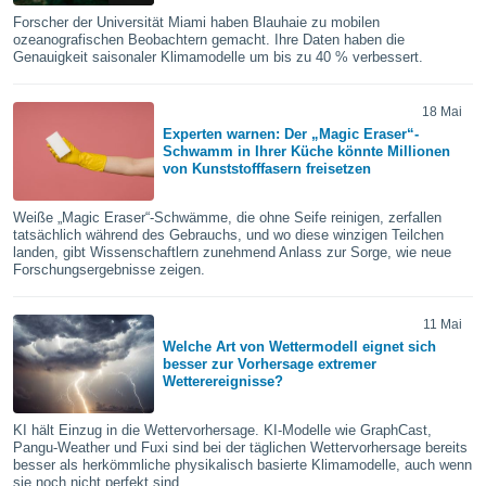
ie auf
Forscher der Universität Miami haben Blauhaie zu mobilen
en basiert,
ozeanografischen Beobachtern gemacht. Ihre Daten haben die
Cookies
Genauigkeit saisonaler Klimamodelle um bis zu 40 % verbessert.
che
en
 werden,
18 Mai
 es uns,
Experten warnen: Der „Magic Eraser“-
AKZEPTIEREN
häft zu
Schwamm in Ihrer Küche könnte Millionen
UND
von Kunststofffasern freisetzen
n und Ihnen
FORTFAHREN
hochwertige
tenlos zur
Weiße „Magic Eraser“-Schwämme, die ohne Seife reinigen, zerfallen
u stellen.
EINSTELLUNGEN
tatsächlich während des Gebrauchs, und wo diese winzigen Teilchen
landen, gibt Wissenschaftlern zunehmend Anlass zur Sorge, wie neue
uf die
Forschungsergebnisse zeigen.
he
en und
11 Mai
 klicken,
Welche Art von Wettermodell eignet sich
 auf die
besser zur Vorhersage extremer
greifen und
Wetterereignisse?
er
 aller
KI hält Einzug in die Wettervorhersage. KI-Modelle wie GraphCast,
,
Pangu-Weather und Fuxi sind bei der täglichen Wettervorhersage bereits
 davon, ob
besser als herkömmliche physikalisch basierte Klimamodelle, auch wenn
 unsere
sie noch nicht perfekt sind.