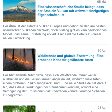
05 Mai
Eine wissenschaftliche Studie belegt, dass
der Ätna ein Vulkan mit weltweit einzigartigen
IV,
Eigenschaften ist
kie-
Der Ätna ist der aktivste Vulkan Europas und gehört zu den am besten
überwachten Vulkanen der Welt, doch bislang gibt es kein geologisches
er
Modell, das seine Entstehung erklärt. Hier sind die Details zu dieser
neuen Entdeckung.
it der
n von
cht
30 Apr
den sind,
Waldbrände und globale Erwärmung: Eine
 weiterhin
drohende Krise für gefährdete Arten
 Website
t
 indem Sie
Der Klimawandel führt dazu, dass sich Waldbrände immer weiter
ieren. In
ausbreiten und die Saison immer länger dauert, wodurch viele Arten
l werden
einem größeren Risiko ausgesetzt sind. Eine neue Studie deutet darauf
über
hin, dass die Auswirkungen noch zunehmen könnten, obwohl eine
Verringerung der Emissionen dazu beitragen könnte, künftige Schäden
, dass wir
zu begrenzen.
s
, die für die
auf der
28 Apr
twendig