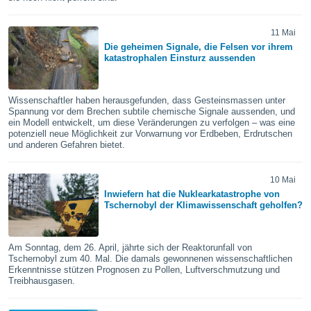
okies oder
 Partner
e es uns
11 Mai
n, das
Die geheimen Signale, die Felsen vor ihrem
uf der
katastrophalen Einsturz aussenden
 verfolgen
lysieren
Wissenschaftler haben herausgefunden, dass Gesteinsmassen unter
s Profil zu
Spannung vor dem Brechen subtile chemische Signale aussenden, und
ein Modell entwickelt, um diese Veränderungen zu verfolgen – was eine
um Ihnen
potenziell neue Möglichkeit zur Vorwarnung vor Erdbeben, Erdrutschen
ierende
und anderen Gefahren bietet.
nd
erte Inhalte
. Weitere
10 Mai
nen finden
Inwiefern hat die Nuklearkatastrophe von
rer
Tschernobyl der Klimawissenschaft geholfen?
tlinie
. Sie
e
 jederzeit
Am Sonntag, dem 26. April, jährte sich der Reaktorunfall von
, indem Sie
Tschernobyl zum 40. Mal. Die damals gewonnenen wissenschaftlichen
altfläche
Erkenntnisse stützen Prognosen zu Pollen, Luftverschmutzung und
Treibhausgasen.
stellungen
n Rand
bsite