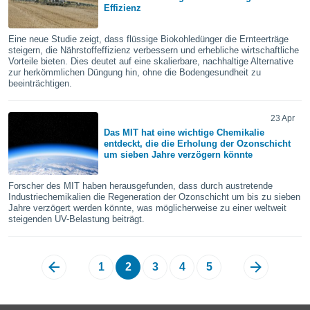
Effizienz
indeutige
 oder
Eine neue Studie zeigt, dass flüssige Biokohledünger die Ernteerträge
en, um
steigern, die Nährstoffeffizienz verbessern und erhebliche wirtschaftliche
Vorteile bieten. Dies deutet auf eine skalierbare, nachhaltige Alternative
ezogene
zur herkömmlichen Düngung hin, ohne die Bodengesundheit zu
Ihren
beeinträchtigen.
 dieser
P-Adressen
-
23 Apr
 zu
Das MIT hat eine wichtige Chemikalie
 darauf
entdeckt, die die Erholung der Ozonschicht
n und diese
um sieben Jahre verzögern könnte
ten. Einige
rarbeiten
Forscher des MIT haben herausgefunden, dass durch austretende
Industriechemikalien die Regeneration der Ozonschicht um bis zu sieben
ezogenen
Jahre verzögert werden könnte, was möglicherweise zu einer weltweit
steigenden UV-Belastung beiträgt.
icherweise
age eines
en
, dem Sie
1
2
3
4
5
hen
 dies zu
 Sie Ihre