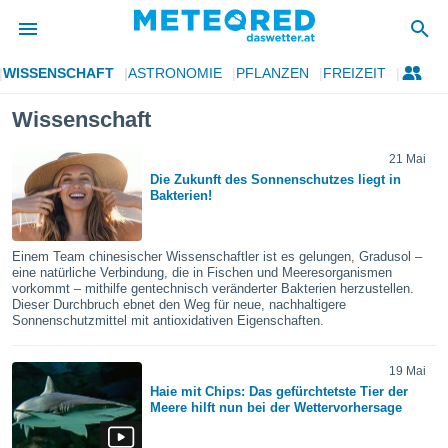
WISSENSCHAFT
ASTRONOMIE
PFLANZEN
FREIZEIT
politik
Wissenschaft
von
at) wurde
21 Mai
uten
Die Zukunft des Sonnenschutzes liegt in
Bakterien!
m
llen, dass
estellten
nen von
Einem Team chinesischer Wissenschaftler ist es gelungen, Gradusol –
eine natürliche Verbindung, die in Fischen und Meeresorganismen
tät sind.
vorkommt – mithilfe gentechnisch veränderter Bakterien herzustellen.
 diese
Dieser Durchbruch ebnet den Weg für neue, nachhaltigere
er die
Sonnenschutzmittel mit antioxidativen Eigenschaften.
Optionen
19 Mai
 cookies
Haie mit Chips: Das gefürchtetste Tier der
s adgang
Meere hilft nun bei der Wettervorhersage
gitale