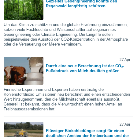
Gezieltes Geoengineering könnte den
keine
Regenwald langfristig schützen
r
analyse
nzeige von
Um das Klima zu schützen und die globale Erwärmung einzudämmen,
der
setzen viele Fachleuchte und Wissenschaftler auf sogenanntes
erten
Geoengineering oder Climate Engineering. Die Eingriffe sollen
erwenden,
beispielsweise den Ausstoß der CO2-Konzentration in der Atmosphäre
oder die Versauerung der Meere vermindern.
 nicht
erte
27 Apr
ehen
Durch eine neue Berechnung ist der CO₂-
e können
Fußabdruck von Milch deutlich größer
ation von
lehnen und
s
Finnische Expertinnen und Experten haben erstmalig die
t auf
Kohlenstoffdioxid Emissionen neu berechnet und einen entscheidenden
site
Wert hinzugenommen, den die Milchwirtschaft ebenfalls ausstößt.
 indem Sie
Generell ist bekannt, dass die Viehwirtschaft einen hohen Anteil an
altfläche
Treibhausgasemissionen hat.
 klicken.
Zustimmung
27 Apr
wir und
Flüssiger Biokohledünger sorgt für einen
tner
deutlichen Anstieg der Ernteerträge und der